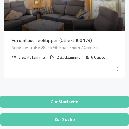
Ferienhaus Teeklipper (Objekt 100478)
Nordseestraße 28, 26736 Krummhörn / Greetsiel
3
Schlafzimmer
2
Badezimmer
6
Gäste
Zur Startseite
Zur Suche