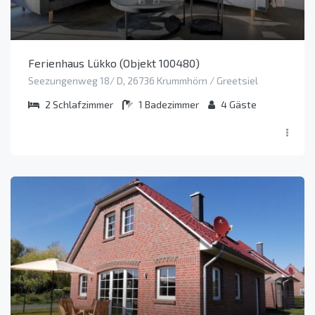
Ferienhaus Lükko (Objekt 100480)
Seezungenweg 18/ D, 26736 Krummhörn / Greetsiel
2
Schlafzimmer
1
Badezimmer
4
Gäste