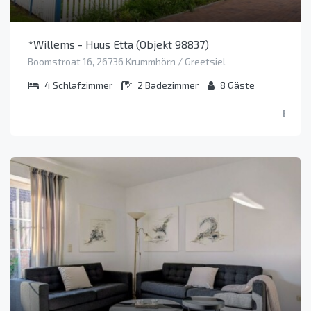
*Willems - Huus Etta (Objekt 98837)
Boomstroat 16, 26736 Krummhörn / Greetsiel
4
Schlafzimmer
2
Badezimmer
8
Gäste