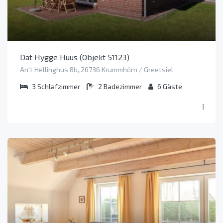
Dat Hygge Huus (Objekt 51123)
An't Hellinghus 8b, 26736 Krummhörn / Greetsiel
3
Schlafzimmer
2
Badezimmer
6
Gäste