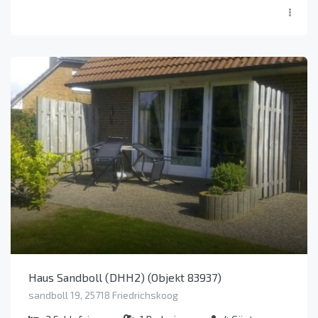
Haus Sandboll (DHH2) (Objekt 83937)
sandboll 19, 25718 Friedrichskoog