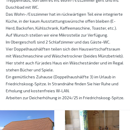
Treppenhaus, von dem es ins Wohn-/Esszimmer geht und ins
Duschbad mit WC.
Das Wohn-/Esszimmer hat im rückwärtigen Teil eine integrierte
Küche, in der kaum Ausstattungswünsche offen bleiben (E-
Herd, Backofen, Kühlschrank, Kaffeemaschine, Toaster, etc.).
Auf Wunsch stellen wir eine Mikrostelle zur Verfügung.
Im Obergeschoß sind 2 Schlafzimmer und das Gäste-WC.
Vier Doppelhaushälften teilen sich den Hauswirtschaftsraum
mit Waschmaschine und Wäschetrockner (beides Münzbetrieb).
Hier steht auch für jedes Haus ein Wäscheständer und im Regal
stehen Bücher und Spiele.
Ein gemütliches Zuhause (Doppelhaushälfte 3) im Urlaub in
Friedrichskoog-Spitze. In Strandnähe finden Sie hier Ruhe und
Erholung und kostenfreies W-LAN.
Arbeiten zur Deicherhöhung in 2024/25 in Friedrichskoog-Spitze.