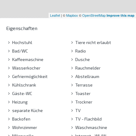
Leaflet
| ©
Mapbox
©
OpenStreetMap
Improve this map
Eigenschaften
Hochstuhl
Tiere nicht erlaubt
Bad/WC
Radio
Kaffeemaschine
Dusche
Wasserkocher
Rauchmelder
Gefriermöglichkeit
Abstellraum
Kühlschrank
Terrasse
Gäste-WC
Toaster
Heizung
Trockner
separate Küche
TV
Backofen
TV - Flachbild
Wohnzimmer
Waschmaschine
Mikrowelle
Internet - WLAN