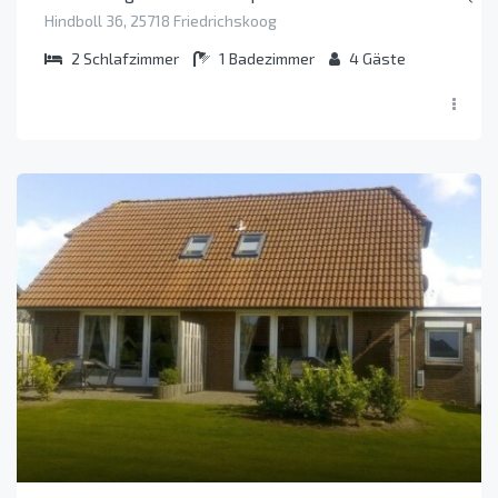
Hindboll 36, 25718 Friedrichskoog
2
Schlafzimmer
1
Badezimmer
4
Gäste