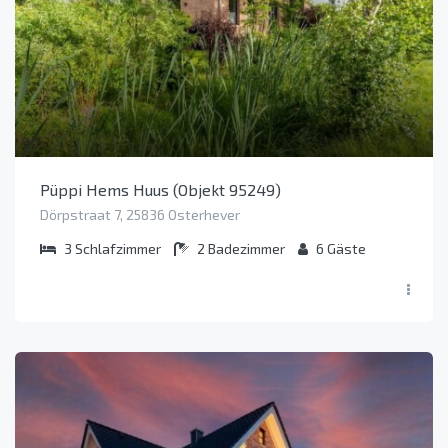
Püppi Hems Huus (Objekt 95249)
Dörpstraat 7, 25836 Osterhever
3
Schlafzimmer
2
Badezimmer
6
Gäste