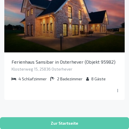
Ferienhaus Sansibar in Osterhever (Objekt 95982)
Klosterweg 15, 25836 Osterhever
4
Schlafzimmer
2
Badezimmer
8
Gäste
Zur Startseite