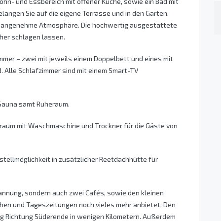
hn- und Essbereich mit offener Küche, sowie ein Bad mit
angen Sie auf die eigene Terrasse und in den Garten.
ne angenehme Atmosphäre. Die hochwertig ausgestattete
her schlagen lassen.
mmer – zwei mit jeweils einem Doppelbett und eines mit
. Alle Schlafzimmer sind mit einem Smart-TV
 Sauna samt Ruheraum.
tsraum mit Waschmaschine und Trockner für die Gäste von
tellmöglichkeit in zusätzlicher Reetdachhütte für
pannung, sondern auch zwei Cafés, sowie den kleinen
hen und Tageszeitungen noch vieles mehr anbietet. Den
eg Richtung Süderende in wenigen Kilometern. Außerdem