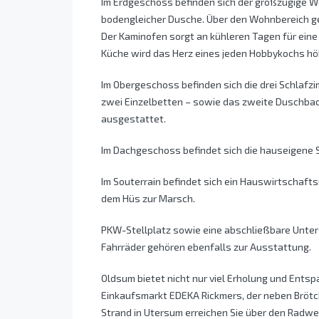
Im Erdgeschoss befinden sich der großzügige Wo
bodengleicher Dusche. Über den Wohnbereich gel
Der Kaminofen sorgt an kühleren Tagen für ei
Küche wird das Herz eines jeden Hobbykochs hö
Im Obergeschoss befinden sich die drei Schlafzi
zwei Einzelbetten – sowie das zweite Duschbad
ausgestattet.
Im Dachgeschoss befindet sich die hauseigene
Im Souterrain befindet sich ein Hauswirtschaf
dem Hüs zur Marsch.
PKW-Stellplatz sowie eine abschließbare Unters
Fahrräder gehören ebenfalls zur Ausstattung.
Oldsum bietet nicht nur viel Erholung und Ents
Einkaufsmarkt EDEKA Rickmers, der neben Brötc
Strand in Utersum erreichen Sie über den Radw