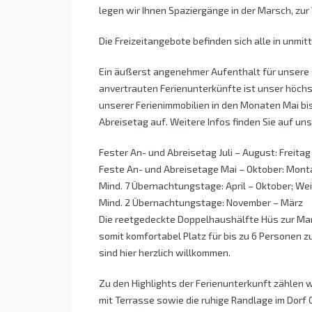
legen wir Ihnen Spaziergänge in der Marsch, zu
Die Freizeitangebote befinden sich alle in unmi
Ein äußerst angenehmer Aufenthalt für unsere G
anvertrauten Ferienunterkünfte ist unser höchs
unserer Ferienimmobilien in den Monaten Mai bi
Abreisetag auf. Weitere Infos finden Sie auf u
Fester An- und Abreisetag Juli – August: Freitag
Feste An- und Abreisetage Mai – Oktober: Monta
Mind. 7 Übernachtungstage: April – Oktober; 
Mind. 2 Übernachtungstage: November – März
Die reetgedeckte Doppelhaushälfte Hüs zur Mar
somit komfortabel Platz für bis zu 6 Personen z
sind hier herzlich willkommen.
Zu den Highlights der Ferienunterkunft zählen w
mit Terrasse sowie die ruhige Randlage im Dorf 