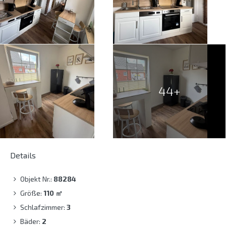
44+
Details
Objekt Nr.:
88284
Größe:
110
㎡
Schlafzimmer:
3
Bäder:
2