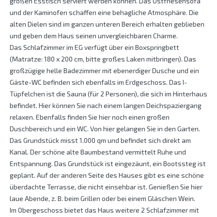
großen Esstisch serviert werden können. Das Ostfriesensofa
und der Kaminofen schaffen eine behagliche Atmosphäre. Die
alten Dielen sind im ganzen unteren Bereich erhalten geblieben
und geben dem Haus seinen unvergleichbaren Charme.
Das Schlafzimmer im EG verfügt über ein Boxspringbett
(Matratze: 180 x 200 cm, bitte großes Laken mitbringen). Das
großzügige helle Badezimmer mit ebenerdiger Dusche und ein
Gäste-WC befinden sich ebenfalls im Erdgeschoss. Das I-
Tüpfelchen ist die Sauna (für 2 Personen), die sich im Hinterhaus
befindet. Hier können Sie nach einem langen Deichspaziergang
relaxen. Ebenfalls finden Sie hier noch einen großen
Duschbereich und ein WC. Von hier gelangen Sie in den Garten.
Das Grundstück misst 1.000 qm und befindet sich direkt am
Kanal. Der schöne alte Baumbestand vermittelt Ruhe und
Entspannung. Das Grundstück ist eingezäunt, ein Bootssteg ist
geplant. Auf der anderen Seite des Hauses gibt es eine schöne
überdachte Terrasse, die nicht einsehbar ist. Genießen Sie hier
laue Abende, z. B. beim Grillen oder bei einem Gläschen Wein.
Im Obergeschoss bietet das Haus weitere 2 Schlafzimmer mit