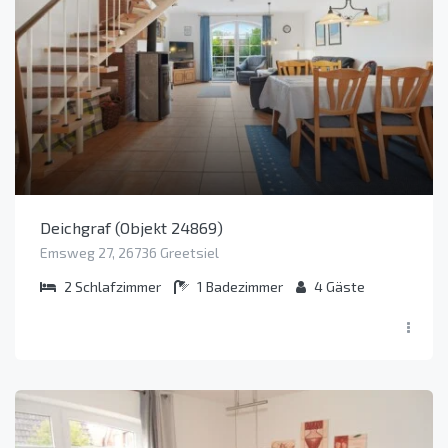
Deichgraf (Objekt 24869)
Emsweg 27, 26736 Greetsiel
2
Schlafzimmer
1
Badezimmer
4
Gäste