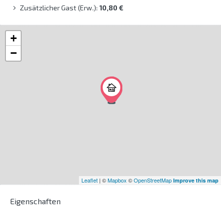
Zusätzlicher Gast (Erw.):
10,80 €
+
−
Leaflet
| ©
Mapbox
©
OpenStreetMap
Improve this map
Eigenschaften