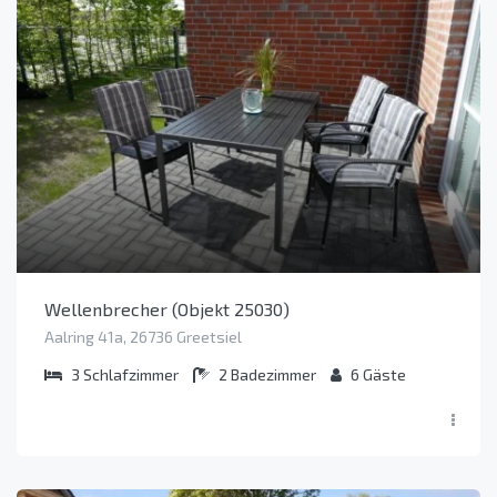
Wellenbrecher (Objekt 25030)
Aalring 41a, 26736 Greetsiel
3
Schlafzimmer
2
Badezimmer
6
Gäste