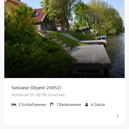
Sieloase (Objekt 24952)
Achterum 5f, 26736 Greetsiel
2
Schlafzimmer
1
Badezimmer
4
Gäste