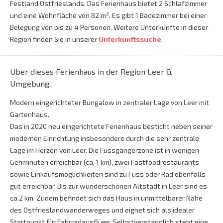
Festland Ostfrieslands. Das Ferienhaus bietet 2 Schlafzimmer
und eine Wohnfläche von 82 m². Es gibt 1 Badezimmer bei einer
Belegung von bis zu 4 Personen. Weitere Unterkünfte in dieser
Region finden Sie in unserer
Unterkunftssuche
.
Über dieses Ferienhaus in der Region Leer &
Umgebung
Modern eingerichteter Bungalow in zentraler Lage von Leer mit
Gartenhaus.
Das in 2020 neu eingerichtete Ferienhaus besticht neben seiner
modernen Einrichtung insbesondere durch die sehr zentrale
Lage im Herzen von Leer. Die Fussgängerzone ist in wenigen
Gehminuten erreichbar (ca, 1 km), zwei Fastfoodrestaurants
sowie Einkaufsmöglichkeiten sind zu Fuss oder Rad ebenfalls
gut erreichbar. Bis zur wunderschönen Altstadt in Leer sind es
ca.2 km. Zudem befindet sich das Haus in unmittelbarer Nähe
des Ostfrieslandwanderweges und eignet sich als idealer
Startpunkt für Fahrradausflüge. Selbstverständlich steht eine