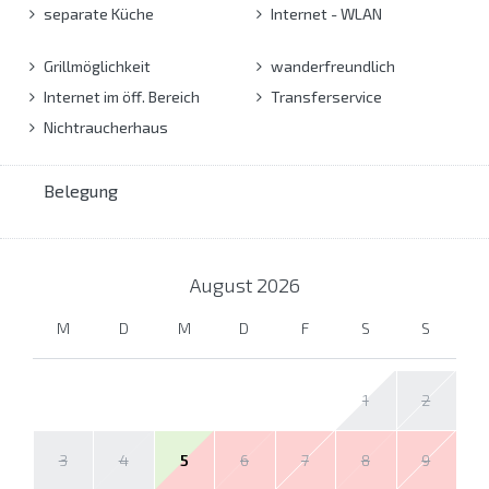
separate Küche
Internet - WLAN
Grillmöglichkeit
wanderfreundlich
Internet im öff. Bereich
Transferservice
Nichtraucherhaus
Belegung
August
2026
M
D
M
D
F
S
S
1
2
3
4
5
6
7
8
9