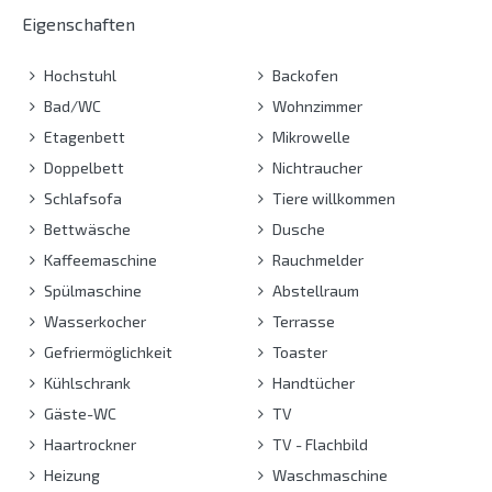
Eigenschaften
Hochstuhl
Backofen
Bad/WC
Wohnzimmer
Etagenbett
Mikrowelle
Doppelbett
Nichtraucher
Schlafsofa
Tiere willkommen
Bettwäsche
Dusche
Kaffeemaschine
Rauchmelder
Spülmaschine
Abstellraum
Wasserkocher
Terrasse
Gefriermöglichkeit
Toaster
Kühlschrank
Handtücher
Gäste-WC
TV
Haartrockner
TV - Flachbild
Heizung
Waschmaschine