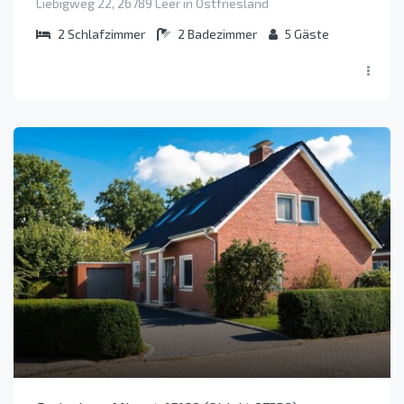
Liebigweg 22, 26789 Leer in Ostfriesland
2
Schlafzimmer
2
Badezimmer
5
Gäste