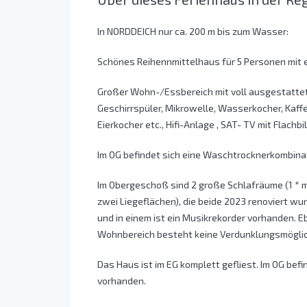
In NORDDEICH nur ca. 200 m bis zum Wasser:
Schönes Reihennmittelhaus für 5 Personen mit
Großer Wohn-/Essbereich mit voll ausgestattete
Geschirrspüler, Mikrowelle, Wasserkocher, Kaff
Eierkocher etc., Hifi-Anlage , SAT- TV mit Flach
Im OG befindet sich eine Waschtrocknerkombinat
Im Obergeschoß sind 2 große Schlafräume (1 * mi
zwei Liegeflächen), die beide 2023 renoviert w
und in einem ist ein Musikrekorder vorhanden. 
Wohnbereich besteht keine Verdunklungsmöglich
Das Haus ist im EG komplett gefliest. Im OG be
vorhanden.