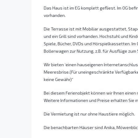
Das Haus ist im EG komplett gefliest. Im OG be
vorhanden.
Die Terrasse ist mit Mobiliar ausgestattet, Sta
und ein Grill sind vorhanden. Hochstuhl und Ki
Spiele, Bücher, DVDs und Hörspielkassetten. Im
Bollerwagen zur Nutzung, z.B. für Ausflüge zum S
Wir bieten ‘einen hauseigenen Internetanschlu
Meeresbrise.(Für uneingeschränkte Verfügbark
keine Gewähr)“
Bei diesem Ferienobjekt können wir Ihnen einen 
Weitere Informationen und Preise erhalten Sie 
Die Vermietung ist nur ohne Haustiere möglich.
Die benachbarten Häuser sind Anika, Möwenblick 