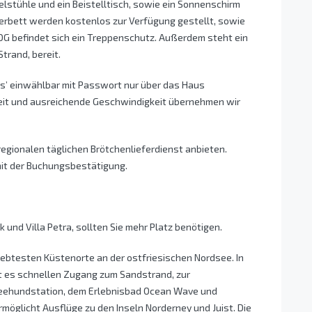
pelstühle und ein Beistelltisch, sowie ein Sonnenschirm
nderbett werden kostenlos zur Verfügung gestellt, sowie
 OG befindet sich ein Treppenschutz. Außerdem steht ein
trand, bereit.
ss’ einwählbar mit Passwort nur über das Haus
eit und ausreichende Geschwindigkeit übernehmen wir
regionalen täglichen Brötchenlieferdienst anbieten.
mit der Buchungsbestätigung.
und Villa Petra, sollten Sie mehr Platz benötigen.
liebtesten Küstenorte an der ostfriesischen Nordsee. In
et es schnellen Zugang zum Sandstrand, zur
eehundstation, dem Erlebnisbad Ocean Wave und
möglicht Ausflüge zu den Inseln Norderney und Juist. Die