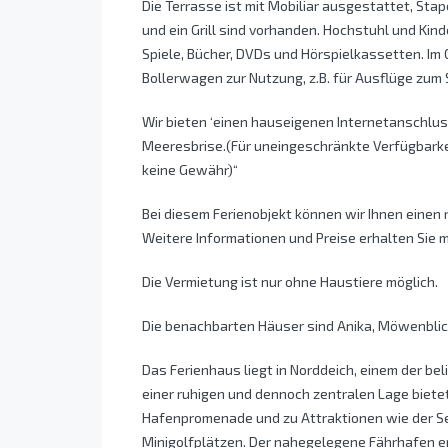
Die Terrasse ist mit Mobiliar ausgestattet, Sta
und ein Grill sind vorhanden. Hochstuhl und Ki
Spiele, Bücher, DVDs und Hörspielkassetten. Im
Bollerwagen zur Nutzung, z.B. für Ausflüge zum S
Wir bieten ‘einen hauseigenen Internetanschlu
Meeresbrise.(Für uneingeschränkte Verfügbark
keine Gewähr)“
Bei diesem Ferienobjekt können wir Ihnen einen 
Weitere Informationen und Preise erhalten Sie 
Die Vermietung ist nur ohne Haustiere möglich.
Die benachbarten Häuser sind Anika, Möwenblick 
Das Ferienhaus liegt in Norddeich, einem der be
einer ruhigen und dennoch zentralen Lage biet
Hafenpromenade und zu Attraktionen wie der S
Minigolfplätzen. Der nahegelegene Fährhafen er