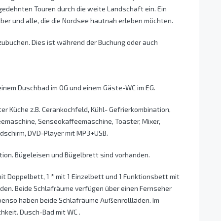
dehnten Touren durch die weite Landschaft ein. Ein
ber und alle, die die Nordsee hautnah erleben möchten.
zubuchen. Dies ist während der Buchung oder auch
 einem Duschbad im OG und einem Gäste-WC im EG.
r Küche z.B. Cerankochfeld, Kühl- Gefrierkombination,
eemaschine, Senseokaffeemaschine, Toaster, Mixer,
bildschirm, DVD-Player mit MP3+USB.
ion. Bügeleisen und Bügelbrett sind vorhanden.
t Doppelbett, 1 * mit 1 Einzelbett und 1 Funktionsbett mit
urden. Beide Schlafräume verfügen über einen Fernseher
Ebenso haben beide Schlafräume Außenrollläden. Im
keit. Dusch-Bad mit WC .