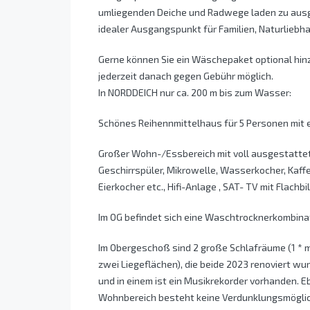
umliegenden Deiche und Radwege laden zu ausge
idealer Ausgangspunkt für Familien, Naturliebha
Gerne können Sie ein Wäschepaket optional hin
jederzeit danach gegen Gebühr möglich.
In NORDDEICH nur ca. 200 m bis zum Wasser:
Schönes Reihennmittelhaus für 5 Personen mit
Großer Wohn-/Essbereich mit voll ausgestattete
Geschirrspüler, Mikrowelle, Wasserkocher, Kaff
Eierkocher etc., Hifi-Anlage , SAT- TV mit Flach
Im OG befindet sich eine Waschtrocknerkombinat
Im Obergeschoß sind 2 große Schlafräume (1 * mi
zwei Liegeflächen), die beide 2023 renoviert w
und in einem ist ein Musikrekorder vorhanden. 
Wohnbereich besteht keine Verdunklungsmöglich