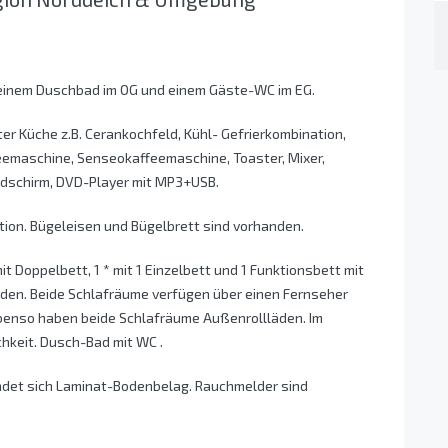
 einem Duschbad im OG und einem Gäste-WC im EG.
r Küche z.B. Cerankochfeld, Kühl- Gefrierkombination,
eemaschine, Senseokaffeemaschine, Toaster, Mixer,
bildschirm, DVD-Player mit MP3+USB.
ion. Bügeleisen und Bügelbrett sind vorhanden.
t Doppelbett, 1 * mit 1 Einzelbett und 1 Funktionsbett mit
urden. Beide Schlafräume verfügen über einen Fernseher
Ebenso haben beide Schlafräume Außenrollläden. Im
keit. Dusch-Bad mit WC .
findet sich Laminat-Bodenbelag. Rauchmelder sind