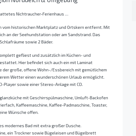
stattetes Nichtraucher-Ferienhaus …
n vom historischen Marktplatz und Ortskern entfernt. Mit
deich an der Seehundstation oder am Sandstrand. Das
 Schlafräume sowie 2 Bäder.
omplett gefliest und zusätzlich im Küchen- und
attet. Hier befindet sich auch ein mit Laminat
e der große, offene Wohn-/Essbereich mit gemütlichem
lerem Wetter einen wunderschönen Urlaub ermöglicht.
-Player sowie einer Stereo-Anlage mit CD.
glanzküche mit Geschirrspülmaschine, Umluft-Backofen
rierfach, Kaffeemaschine, Kaffee-Padmaschine, Toaster,
keine Wünsche offen.
ges modernes Bad mit extra großer Dusche.
ne, ein Trockner sowie Bügeleisen und Bügelbrett