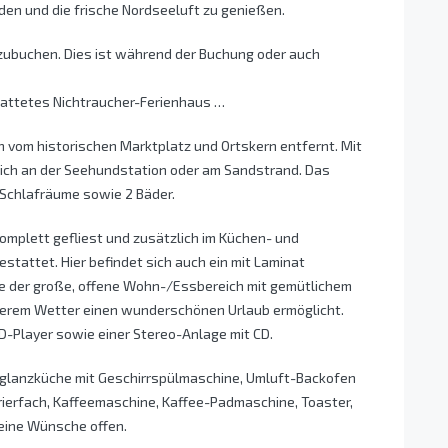
nden und die frische Nordseeluft zu genießen.
zubuchen. Dies ist während der Buchung oder auch
stattetes Nichtraucher-Ferienhaus …
n vom historischen Marktplatz und Ortskern entfernt. Mit
deich an der Seehundstation oder am Sandstrand. Das
 Schlafräume sowie 2 Bäder.
omplett gefliest und zusätzlich im Küchen- und
attet. Hier befindet sich auch ein mit Laminat
e der große, offene Wohn-/Essbereich mit gemütlichem
lerem Wetter einen wunderschönen Urlaub ermöglicht.
-Player sowie einer Stereo-Anlage mit CD.
glanzküche mit Geschirrspülmaschine, Umluft-Backofen
rierfach, Kaffeemaschine, Kaffee-Padmaschine, Toaster,
keine Wünsche offen.