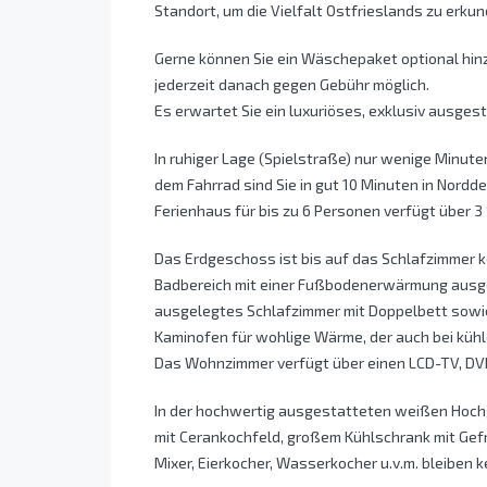
Standort, um die Vielfalt Ostfrieslands zu erku
Gerne können Sie ein Wäschepaket optional hin
jederzeit danach gegen Gebühr möglich.
Es erwartet Sie ein luxuriöses, exklusiv ausge
In ruhiger Lage (Spielstraße) nur wenige Minute
dem Fahrrad sind Sie in gut 10 Minuten in Nord
Ferienhaus für bis zu 6 Personen verfügt über 3
Das Erdgeschoss ist bis auf das Schlafzimmer k
Badbereich mit einer Fußbodenerwärmung ausgest
ausgelegtes Schlafzimmer mit Doppelbett sowi
Kaminofen für wohlige Wärme, der auch bei küh
Das Wohnzimmer verfügt über einen LCD-TV, DVD
In der hochwertig ausgestatteten weißen Hoch
mit Cerankochfeld, großem Kühlschrank mit Gef
Mixer, Eierkocher, Wasserkocher u.v.m. bleiben 