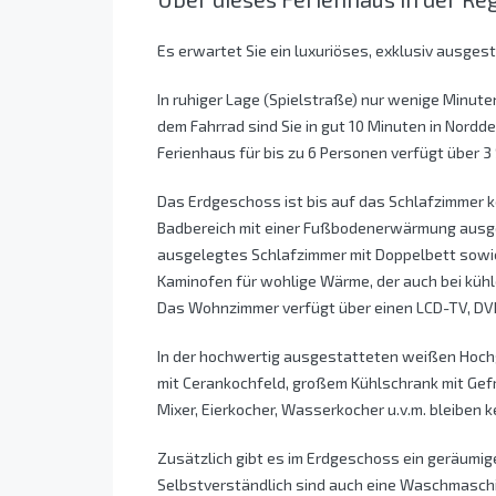
Es erwartet Sie ein luxuriöses, exklusiv ausge
In ruhiger Lage (Spielstraße) nur wenige Minute
dem Fahrrad sind Sie in gut 10 Minuten in Nord
Ferienhaus für bis zu 6 Personen verfügt über 3
Das Erdgeschoss ist bis auf das Schlafzimmer k
Badbereich mit einer Fußbodenerwärmung ausgest
ausgelegtes Schlafzimmer mit Doppelbett sowi
Kaminofen für wohlige Wärme, der auch bei küh
Das Wohnzimmer verfügt über einen LCD-TV, DVD
In der hochwertig ausgestatteten weißen Hoch
mit Cerankochfeld, großem Kühlschrank mit Gef
Mixer, Eierkocher, Wasserkocher u.v.m. bleiben 
Zusätzlich gibt es im Erdgeschoss ein geräumi
Selbstverständlich sind auch eine Waschmaschi