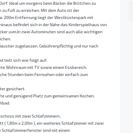
 Dorf. Ideal um morgens beim Bäcker die Brötchen zu
n zu Fuß zu erreichen. Mit dem Auto ist der
ca. 200m Entfernung liegt der Westküstenpark mit
hinaus befindet sich in der Nähe das Kinderspielhaus von
cker uvm.In zwei Autominuten sind auch alle wichtigen
ichen.
austier zugelassen. Gebührenpflichtig und nur nach
teilt sich wie folgt auf:
utete Wohnraum mit TV sowie einem Essbereich.
tliche Stunden beim Fernsehen oder einfach zum
ter gesichert.
räte und genügend Platz zum gemeinsamen Kochen.
chbad.
eschoss mit zwei Schlafzimmern.
t ( 1,80m x 2,00m ), ein weiteres Schlafzimmer mit zwei
ie Schlafzimmerfenster sind mit einem