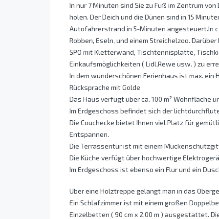
In nur 7 Minuten sind Sie zu Fuß im Zentrum von
holen. Der Deich und die Dünen sind in 15 Minute
Autofahrerstrand in 5-Minuten angesteuert.In 
Robben, Eseln, und einem Streichelzoo. Darüber 
SPO mit Kletterwand, Tischtennisplatte, Tischki
Einkaufsmöglichkeiten ( Lidl,Rewe usw. ) zu erre
In dem wunderschönen Ferienhaus ist max. ein H
Rücksprache mit Golde
Das Haus verfügt über ca. 100 m² Wohnfläche und 
Im Erdgeschoss befindet sich der lichtdurchfl
Die Couchecke bietet Ihnen viel Platz für gemü
Entspannen.
Die Terrassentür ist mit einem Mückenschutzgit
Die Küche verfügt über hochwertige Elektroge
Im Erdgeschoss ist ebenso ein Flur und ein Dus
Über eine Holztreppe gelangt man in das Oberg
Ein Schlafzimmer ist mit einem großen Doppelbet
Einzelbetten ( 90 cm x 2,00 m ) ausgestattet. D