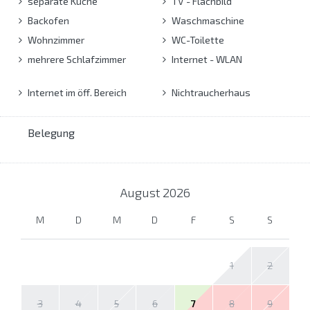
separate Küche
TV - Flachbild
Backofen
Waschmaschine
Wohnzimmer
WC-Toilette
mehrere Schlafzimmer
Internet - WLAN
Internet im öff. Bereich
Nichtraucherhaus
Belegung
August
2026
M
D
M
D
F
S
S
1
2
3
4
5
6
7
8
9