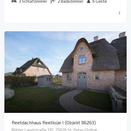
3
Schlafzimmer
2
Badezimmer
6
Gäste
Reetdachhaus Reetkoje I (Objekt 96263)
Böhler Landstraße 191, 25826 St. Peter-Ording