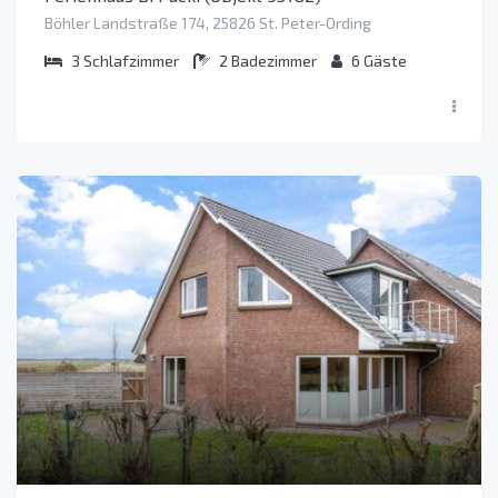
Böhler Landstraße 174, 25826 St. Peter-Ording
3
Schlafzimmer
2
Badezimmer
6
Gäste