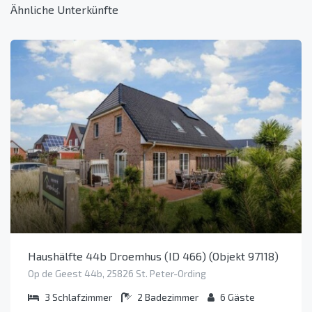
Ähnliche Unterkünfte
Haushälfte 44b Droemhus (ID 466) (Objekt 97118)
Op de Geest 44b, 25826 St. Peter-Ording
3
Schlafzimmer
2
Badezimmer
6
Gäste