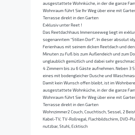
ausgestattete Wohnküche, in der die ganze Fam
Wohnraum führt Sie Ihr Weg über eine mit Gart
Terrasse direkt in den Garten
Exklusiv unter Reet !
Das Reetdachhaus Immenseeweg liegt im exklus
sogenanntem “Stillen Dorf”. In dieser absolut id
Ferienhaus mit seinem dicken Reetdach und den 
Minuten zu Fuß bis zum Außendeich und zum Dorf
unglaublich gemütlich und dabei sehr geschmack
4 Zimmern bis zu 6 Gäste aufnehmen. Neben 3 S
eines mit bodengleicher Dusche und Waschmasc
Damit kein Wunsch offen bleibt, ist im Wohnberei
ausgestattete Wohnküche, in der die ganze Fam
Wohnraum führt Sie Ihr Weg über eine mit Gart
Terrasse direkt in den Garten
Wohnzimmer2 Couch, Couchtisch, Sessel, 2 Beist
Kabel-TV, TV-Rollregal, Flachbildschirm, DVD-Pl
nutzbar, Stuhl, Ecktisch