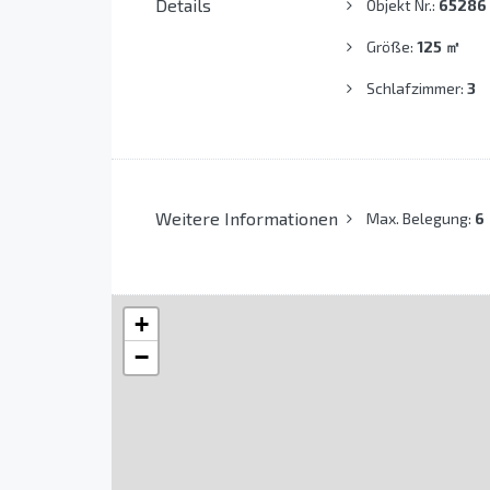
Details
Objekt Nr.:
65286
Größe:
125
㎡
Schlafzimmer:
3
Weitere Informationen
Max. Belegung:
6
+
−