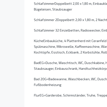
SchlafzimmerDoppelbett 2,00 x 1,80 m, Einbaukl
Bügeleisen, Staubsauger
Schlafzimmer 2Doppelbett 2,00 x 1,80 m, 2 Nacht
Schlafzimmer 32 Einzelbetten, Radiowecker, Einb
KücheEinbauküche, 4 Plattenherd mit Ceranfel
Spülmaschine, Mikrowelle, Kaffeemaschine, Wass
Kochtöpfe, Esstisch, Eckbank, 2 Korbstühle, Roll
BadEG=Dusche, Waschtisch, WC, Duschkabine, H
Staubsauger, Einbauschrank, Handtuchheizkör
Bad 2OG=Badewanne, Waschbecken, WC, Duschwa
Fußbodenheizung
FlurEG=Garderobe, Schirmständer, Truhe, Trepp