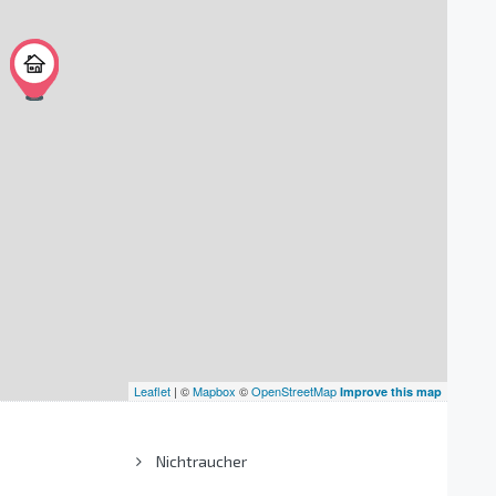
Leaflet
| ©
Mapbox
©
OpenStreetMap
Improve this map
Nichtraucher