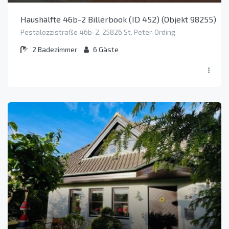
Haushälfte 46b-2 Billerbook (ID 452) (Objekt 98255)
Pestalozzistraße 46b-2, 25826 St. Peter-Ording
2
Badezimmer
6
Gäste