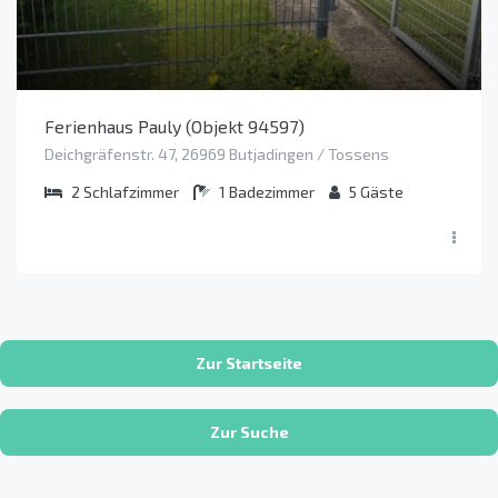
Ferienhaus Pauly (Objekt 94597)
Deichgräfenstr. 47, 26969 Butjadingen / Tossens
2
Schlafzimmer
1
Badezimmer
5
Gäste
Zur Startseite
Zur Suche