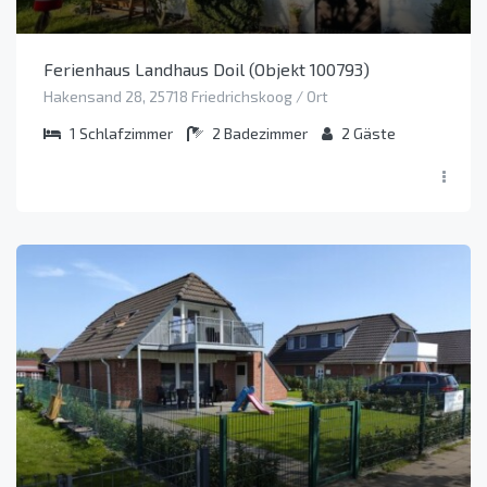
Ferienhaus Landhaus Doil (Objekt 100793)
Hakensand 28, 25718 Friedrichskoog / Ort
1
Schlafzimmer
2
Badezimmer
2
Gäste