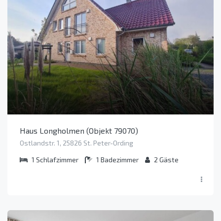
Haus Longholmen (Objekt 79070)
Ostlandstr. 1, 25826 St. Peter-Ording
1
Schlafzimmer
1
Badezimmer
2
Gäste