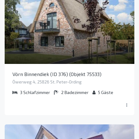
Vörn Binnendiek (ID 376) (Objekt 75533)
Öwerweg 4, 25826 St. Peter-Ording
3
Schlafzimmer
2
Badezimmer
5
Gäste