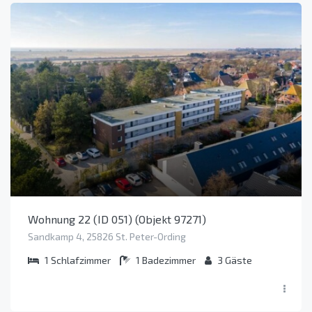
Wohnung 22 (ID 051) (Objekt 97271)
Sandkamp 4, 25826 St. Peter-Ording
1
Schlafzimmer
1
Badezimmer
3
Gäste