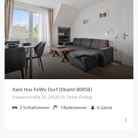
Kjell Hus FeWo Dorf (Objekt 80858)
Friesenstraße 10, 25826 St. Peter-Ording
2
Schlafzimmer
1
Badezimmer
4
Gäste