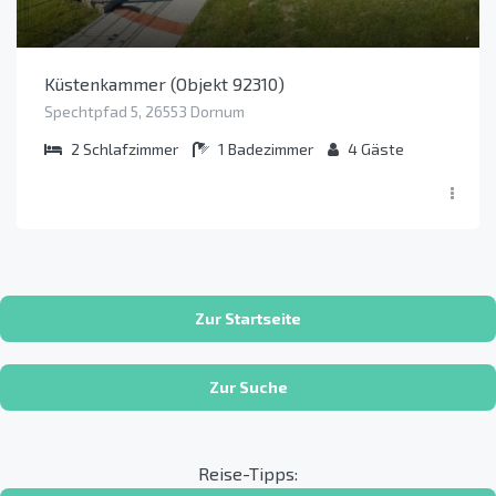
Küstenkammer (Objekt 92310)
Spechtpfad 5, 26553 Dornum
2
Schlafzimmer
1
Badezimmer
4
Gäste
Zur Startseite
Zur Suche
Reise-Tipps: