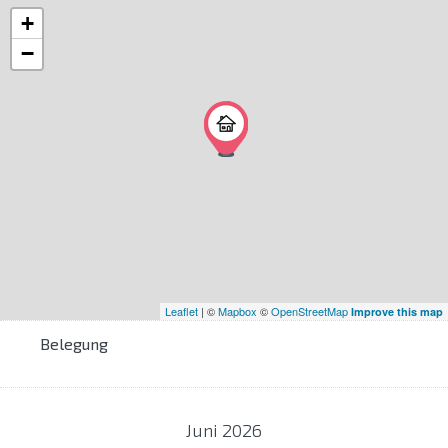
+
−
Leaflet
| ©
Mapbox
©
OpenStreetMap
Improve this map
Belegung
Juni
2026