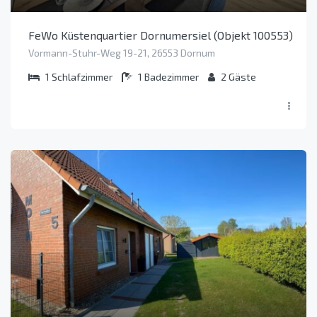
FeWo Küstenquartier Dornumersiel (Objekt 100553)
Vormann-Stuhr-Weg 19-21, 26553 Dornum
1
Schlafzimmer
1
Badezimmer
2
Gäste