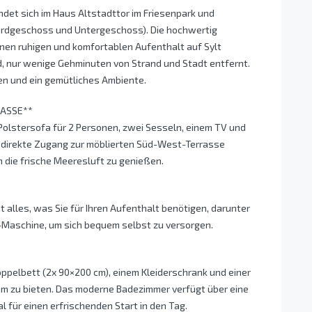
et sich im Haus Altstadttor im Friesenpark und
(Erdgeschoss und Untergeschoss). Die hochwertig
einen ruhigen und komfortablen Aufenthalt auf Sylt
, nur wenige Gehminuten von Strand und Stadt entfernt.
n und ein gemütliches Ambiente.
RASSE**
olstersofa für 2 Personen, zwei Sesseln, einem TV und
r direkte Zugang zur möblierten Süd-West-Terrasse
m die frische Meeresluft zu genießen.
t alles, was Sie für Ihren Aufenthalt benötigen, darunter
-Maschine, um sich bequem selbst zu versorgen.
ppelbett (2x 90×200 cm), einem Kleiderschrank und einer
um zu bieten. Das moderne Badezimmer verfügt über eine
l für einen erfrischenden Start in den Tag.