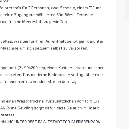
RASSE**
olstersofa für 2 Personen, zwei Sesseln, einem TV und
r direkte Zugang zur möblierten Süd-West-Terrasse
m die frische Meeresluft zu genießen.
t alles, was Sie für Ihren Aufenthalt benötigen, darunter
-Maschine, um sich bequem selbst zu versorgen.
ppelbett (2x 90×200 cm), einem Kleiderschrank und einer
um zu bieten. Das moderne Badezimmer verfügt über eine
l für einen erfrischenden Start in den Tag.
nd einen Waschtrockner für zusätzlichen Komfort. Ein
AN (ohne Gewähr) sorgt dafür, dass Sie auch im Urlaub
estattet.
OHNUNG UNTER REET IM ALTSTADTTOR IM FRIESENPARK