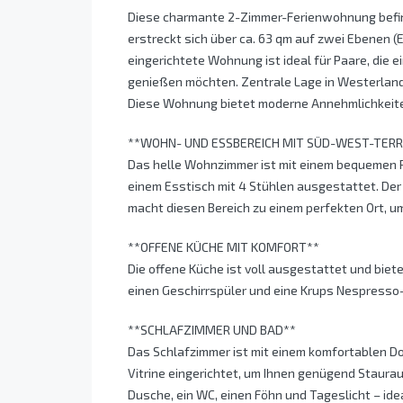
Diese charmante 2-Zimmer-Ferienwohnung befind
erstreckt sich über ca. 63 qm auf zwei Ebenen 
eingerichtete Wohnung ist ideal für Paare, die 
genießen möchten. Zentrale Lage in Westerland
Diese Wohnung bietet moderne Annehmlichkeite
**WOHN- UND ESSBEREICH MIT SÜD-WEST-TER
Das helle Wohnzimmer ist mit einem bequemen P
einem Esstisch mit 4 Stühlen ausgestattet. De
macht diesen Bereich zu einem perfekten Ort, u
**OFFENE KÜCHE MIT KOMFORT**
Die offene Küche ist voll ausgestattet und biete
einen Geschirrspüler und eine Krups Nespresso
**SCHLAFZIMMER UND BAD**
Das Schlafzimmer ist mit einem komfortablen Do
Vitrine eingerichtet, um Ihnen genügend Staura
Dusche, ein WC, einen Föhn und Tageslicht – idea