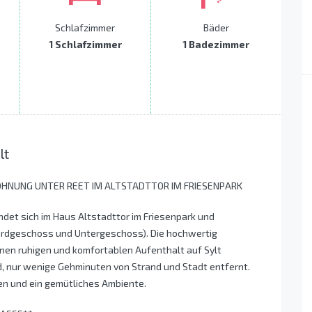
Schlafzimmer
Bäder
1 Schlafzimmer
1 Badezimmer
lt
OHNUNG UNTER REET IM ALTSTADTTOR IM FRIESENPARK
et sich im Haus Altstadttor im Friesenpark und
(Erdgeschoss und Untergeschoss). Die hochwertig
einen ruhigen und komfortablen Aufenthalt auf Sylt
, nur wenige Gehminuten von Strand und Stadt entfernt.
n und ein gemütliches Ambiente.