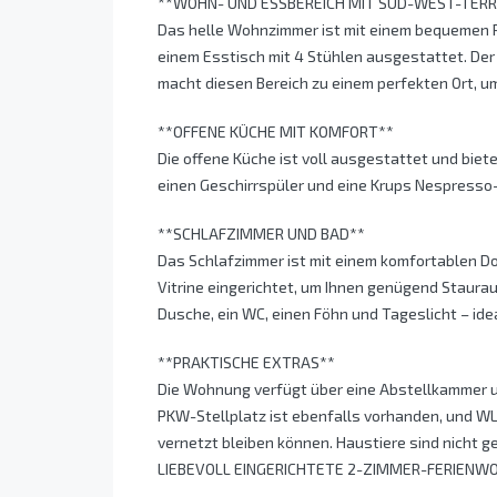
**WOHN- UND ESSBEREICH MIT SÜD-WEST-TER
Das helle Wohnzimmer ist mit einem bequemen P
einem Esstisch mit 4 Stühlen ausgestattet. De
macht diesen Bereich zu einem perfekten Ort, u
**OFFENE KÜCHE MIT KOMFORT**
Die offene Küche ist voll ausgestattet und biete
einen Geschirrspüler und eine Krups Nespresso
**SCHLAFZIMMER UND BAD**
Das Schlafzimmer ist mit einem komfortablen Do
Vitrine eingerichtet, um Ihnen genügend Staura
Dusche, ein WC, einen Föhn und Tageslicht – idea
**PRAKTISCHE EXTRAS**
Die Wohnung verfügt über eine Abstellkammer u
PKW-Stellplatz ist ebenfalls vorhanden, und WL
vernetzt bleiben können. Haustiere sind nicht g
LIEBEVOLL EINGERICHTETE 2-ZIMMER-FERIENW