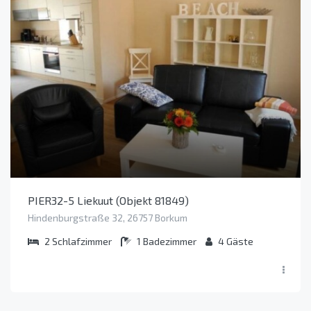
PIER32-5 Liekuut (Objekt 81849)
Hindenburgstraße 32, 26757 Borkum
2
Schlafzimmer
1
Badezimmer
4
Gäste