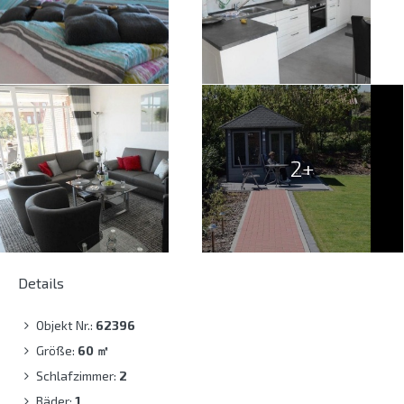
2+
Details
Objekt Nr.:
62396
Größe:
60
㎡
Schlafzimmer:
2
Bäder:
1