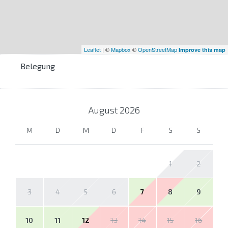
Leaflet
| ©
Mapbox
©
OpenStreetMap
Improve this map
Belegung
August
2026
M
D
M
D
F
S
S
1
2
3
4
5
6
7
8
9
10
11
12
13
14
15
16