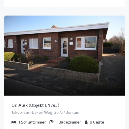
Dr. Alex (Objekt 64793)
Jakob-van-Dyken Weg, 26757 Borkum
1
Schlafzimmer
1
Badezimmer
6
Gäste