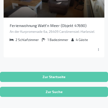
Ferienwohnung Watt'n Meer (Objekt 47690)
An der Kurpromenade 6a, 26409 Carolinensiel-Harlesiel
2
Schlafzimmer
1
Badezimmer
4
Gäste
Zur Startseite
Zur Suche