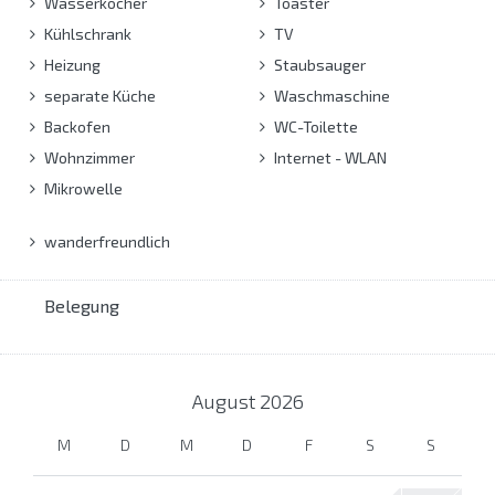
Wasserkocher
Toaster
Kühlschrank
TV
Heizung
Staubsauger
separate Küche
Waschmaschine
Backofen
WC-Toilette
Wohnzimmer
Internet - WLAN
Mikrowelle
wanderfreundlich
Belegung
August
2026
M
D
M
D
F
S
S