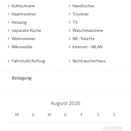
Kühlschrank
Handtücher
Haartrockner
Trockner
Heizung
TV
separate Küche
Waschmaschine
Wohnzimmer
WC-Toilette
Mikrowelle
Internet - WLAN
Fahrstuhl/Aufzug
Nichtraucherhaus
Belegung
August
2026
M
D
M
D
F
S
S