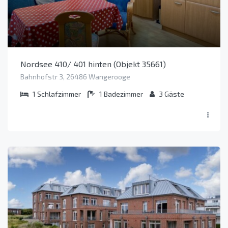
Nordsee 410/ 401 hinten (Objekt 35661)
Bahnhofstr 3, 26486 Wangerooge
1
Schlafzimmer
1
Badezimmer
3
Gäste