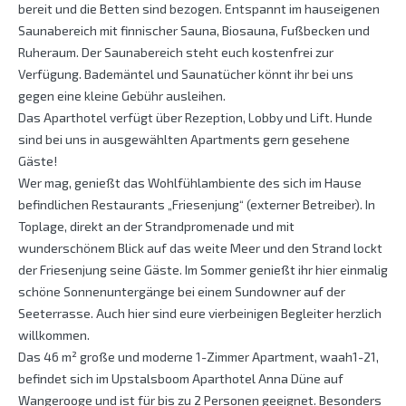
bereit und die Betten sind bezogen. Entspannt im hauseigenen
Saunabereich mit finnischer Sauna, Biosauna, Fußbecken und
Ruheraum. Der Saunabereich steht euch kostenfrei zur
Verfügung. Bademäntel und Saunatücher könnt ihr bei uns
gegen eine kleine Gebühr ausleihen.
Das Aparthotel verfügt über Rezeption, Lobby und Lift. Hunde
sind bei uns in ausgewählten Apartments gern gesehene
Gäste!
Wer mag, genießt das Wohlfühlambiente des sich im Hause
befindlichen Restaurants „Friesenjung“ (externer Betreiber). In
Toplage, direkt an der Strandpromenade und mit
wunderschönem Blick auf das weite Meer und den Strand lockt
der Friesenjung seine Gäste. Im Sommer genießt ihr hier einmalig
schöne Sonnenuntergänge bei einem Sundowner auf der
Seeterrasse. Auch hier sind eure vierbeinigen Begleiter herzlich
willkommen.
Das 46 m² große und moderne 1-Zimmer Apartment, waah1-21,
befindet sich im Upstalsboom Aparthotel Anna Düne auf
Wangerooge und ist für bis zu 2 Personen geeignet. Besonders