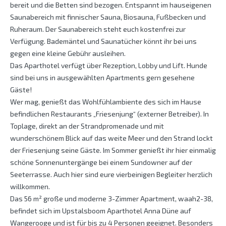
bereit und die Betten sind bezogen. Entspannt im hauseigenen
Saunabereich mit finnischer Sauna, Biosauna, Fußbecken und
Ruheraum. Der Saunabereich steht euch kostenfrei zur
Verfügung. Bademäntel und Saunatücher könnt ihr bei uns
gegen eine kleine Gebühr ausleihen.
Das Aparthotel verfügt über Rezeption, Lobby und Lift. Hunde
sind bei uns in ausgewählten Apartments gern gesehene
Gäste!
Wer mag, genießt das Wohlfühlambiente des sich im Hause
befindlichen Restaurants „Friesenjung“ (externer Betreiber). In
Toplage, direkt an der Strandpromenade und mit
wunderschönem Blick auf das weite Meer und den Strand lockt
der Friesenjung seine Gäste. Im Sommer genießt ihr hier einmalig
schöne Sonnenuntergänge bei einem Sundowner auf der
Seeterrasse. Auch hier sind eure vierbeinigen Begleiter herzlich
willkommen.
Das 56 m² große und moderne 3-Zimmer Apartment, waah2-38,
befindet sich im Upstalsboom Aparthotel Anna Düne auf
Wangerooge und ist für bis zu 4 Personen geeignet. Besonders