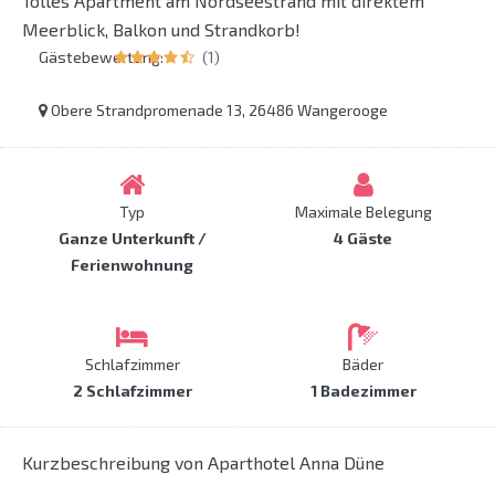
Tolles Apartment am Nordseestrand mit direktem
Meerblick, Balkon und Strandkorb!
Gästebewertung:
(1)
Obere Strandpromenade 13, 26486 Wangerooge
Typ
Maximale Belegung
Ganze Unterkunft /
4 Gäste
Ferienwohnung
Schlafzimmer
Bäder
2 Schlafzimmer
1 Badezimmer
Kurzbeschreibung von Aparthotel Anna Düne