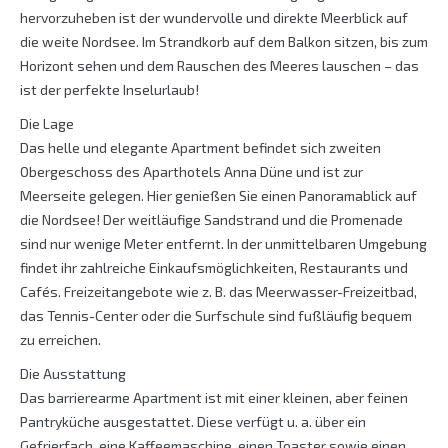
hervorzuheben ist der wundervolle und direkte Meerblick auf
die weite Nordsee. Im Strandkorb auf dem Balkon sitzen, bis zum
Horizont sehen und dem Rauschen des Meeres lauschen – das
ist der perfekte Inselurlaub!
Die Lage
Das helle und elegante Apartment befindet sich zweiten
Obergeschoss des Aparthotels Anna Düne und ist zur
Meerseite gelegen. Hier genießen Sie einen Panoramablick auf
die Nordsee! Der weitläufige Sandstrand und die Promenade
sind nur wenige Meter entfernt. In der unmittelbaren Umgebung
findet ihr zahlreiche Einkaufsmöglichkeiten, Restaurants und
Cafés. Freizeitangebote wie z. B. das Meerwasser-Freizeitbad,
das Tennis-Center oder die Surfschule sind fußläufig bequem
zu erreichen.
Die Ausstattung
Das barrierearme Apartment ist mit einer kleinen, aber feinen
Pantryküche ausgestattet. Diese verfügt u. a. über ein
Gefrierfach, eine Kaffeemaschine, einen Toaster sowie einen