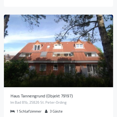
Haus Tannengrund (Objekt 79197)
Im Bad 81b, 25826 St. Peter-Ording
1
Schlafzimmer
3
Gäste