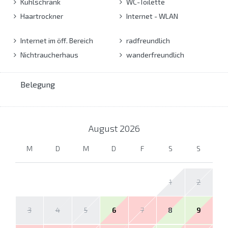
Kühlschrank
WC-Toilette
Haartrockner
Internet - WLAN
Internet im öff. Bereich
radfreundlich
Nichtraucherhaus
wanderfreundlich
Belegung
August
2026
M
D
M
D
F
S
S
1
2
3
4
5
6
7
8
9