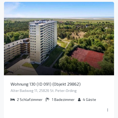
Wohnung 130 (ID 091) (Objekt 29862)
Alter Badweg 11, 25826 St. Peter-Ording
2
Schlafzimmer
1
Badezimmer
4
Gäste