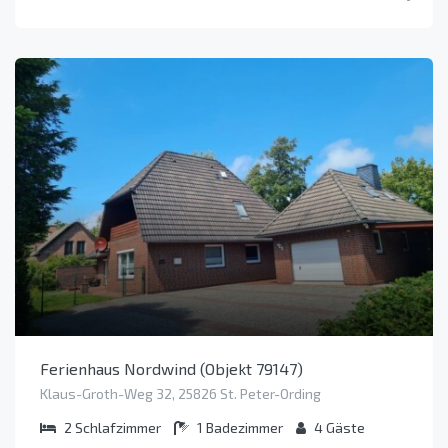
Ferienhaus Nordwind (Objekt 79147)
Klaus-Groth-Weg 32, 25826 St. Peter-Ording
2
Schlafzimmer
1
Badezimmer
4
Gäste