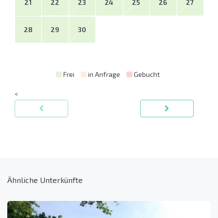
21
22
23
24
25
26
27
28
29
30
Frei
in Anfrage
Gebucht
<
Ähnliche Unterkünfte