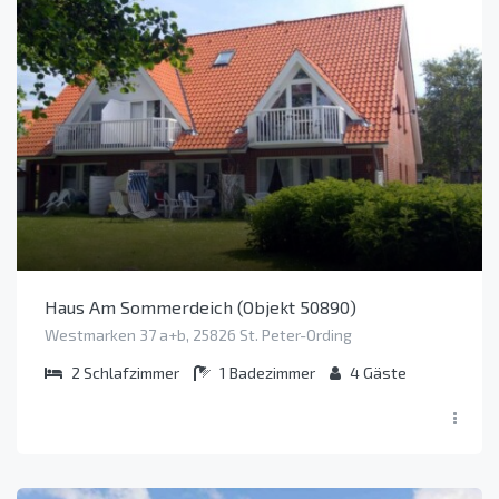
Haus Am Sommerdeich (Objekt 50890)
Westmarken 37 a+b, 25826 St. Peter-Ording
2
Schlafzimmer
1
Badezimmer
4
Gäste