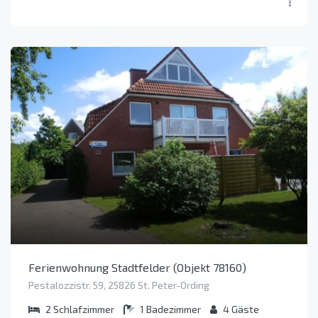
Ferienwohnung Stadtfelder (Objekt 78160)
Pestalozzistr. 59, 25826 St. Peter-Ording
2
Schlafzimmer
1
Badezimmer
4
Gäste