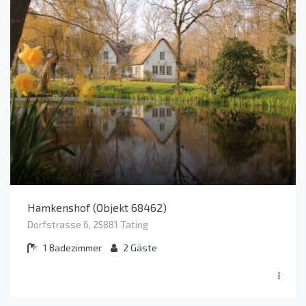
Hamkenshof (Objekt 68462)
Dorfstrasse 6, 25881 Tating
1
Badezimmer
2
Gäste