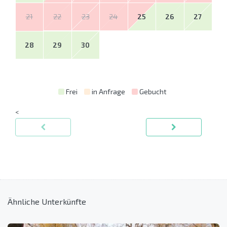
21
22
23
24
25
26
27
28
29
30
Frei
in Anfrage
Gebucht
<
Ähnliche Unterkünfte