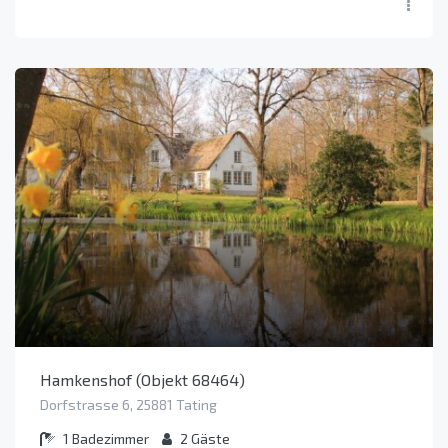
Hamkenshof (Objekt 68464)
Dorfstrasse 6, 25881 Tating
1
Badezimmer
2
Gäste