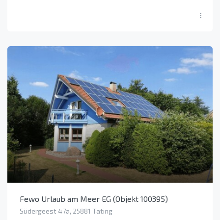
Fewo Urlaub am Meer EG (Objekt 100395)
Südergeest 47a, 25881 Tating