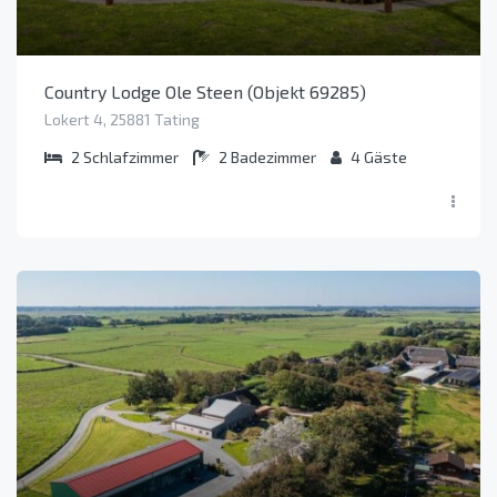
Country Lodge Ole Steen (Objekt 69285)
Lokert 4, 25881 Tating
2
Schlafzimmer
2
Badezimmer
4
Gäste