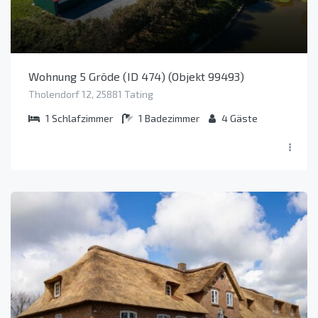
Wohnung 5 Gröde (ID 474) (Objekt 99493)
Tholendorf 12, 25881 Tating
1
Schlafzimmer
1
Badezimmer
4
Gäste