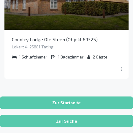
Country Lodge Ole Steen (Objekt 69325)
Lokert 4, 25881 Tating
1
Schlafzimmer
1
Badezimmer
2
Gäste
Zur Startseite
Zur Suche