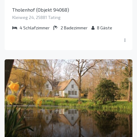
Tholenhof (Objekt 94068)
Kleiweg 24, 25881 Tating
4
Schlafzimmer
2
Badezimmer
8
Gäste