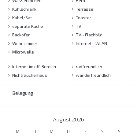
Wasserkocher
Herd
Kühlschrank
Terrasse
Kabel/Sat
Toaster
separate Küche
TV
Backofen
TV - Flachbild
Wohnzimmer
Internet - WLAN
Mikrowelle
Internet im öff. Bereich
radfreundlich
Nichtraucherhaus
wanderfreundlich
Belegung
August
2026
M
D
M
D
F
S
S