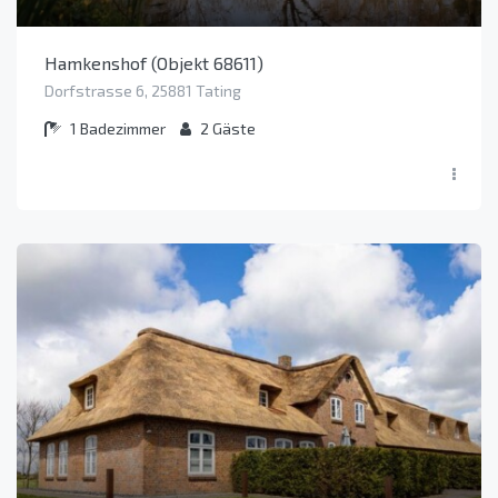
Hamkenshof (Objekt 68611)
Dorfstrasse 6, 25881 Tating
1
Badezimmer
2
Gäste