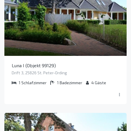
Luna I (Objekt 99129)
Drift 3, 25826 St. Peter-Ording
1
Schlafzimmer
1
Badezimmer
4
Gäste