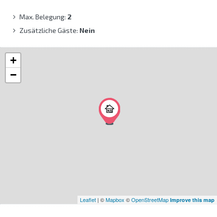
Max. Belegung:
2
Zusätzliche Gäste:
Nein
+
−
Leaflet
| ©
Mapbox
©
OpenStreetMap
Improve this map