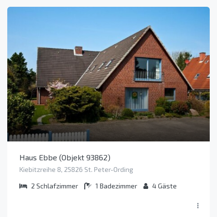
Haus Ebbe (Objekt 93862)
Kiebitzreihe 8, 25826 St. Peter-Ording
2
Schlafzimmer
1
Badezimmer
4
Gäste