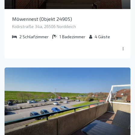
Möwennest (Objekt 24905)
Kolkstraße 34a, 26506 Norddeich
2
Schlafzimmer
1
Badezimmer
4
Gäste