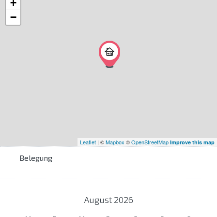
+
−
Leaflet
| ©
Mapbox
©
OpenStreetMap
Improve this map
Belegung
August
2026