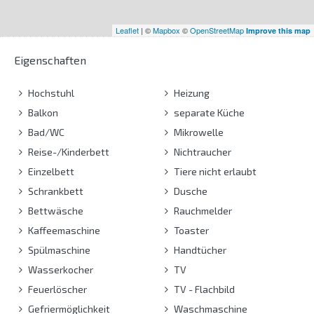
Leaflet
| ©
Mapbox
©
OpenStreetMap
Improve this map
Eigenschaften
Hochstuhl
Heizung
Balkon
separate Küche
Bad/WC
Mikrowelle
Reise-/Kinderbett
Nichtraucher
Einzelbett
Tiere nicht erlaubt
Schrankbett
Dusche
Bettwäsche
Rauchmelder
Kaffeemaschine
Toaster
Spülmaschine
Handtücher
Wasserkocher
TV
Feuerlöscher
TV - Flachbild
Gefriermöglichkeit
Waschmaschine