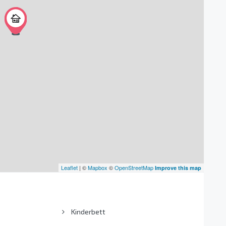
Leaflet
| ©
Mapbox
©
OpenStreetMap
Improve this map
Kinderbett