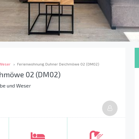
 Weser
Ferienwohnung Duhner Deichmöwe 02 (DM02)
chmöwe 02 (DM02)
lbe und Weser