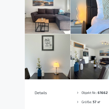
Details
Objekt Nr.:
61662
Größe:
57
㎡