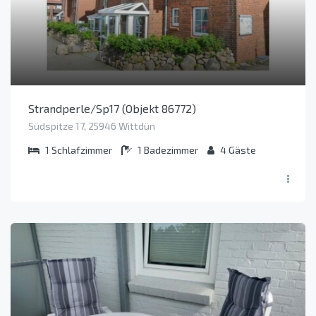
Strandperle/Sp17 (Objekt 86772)
Südspitze 17, 25946 Wittdün
1
Schlafzimmer
1
Badezimmer
4
Gäste