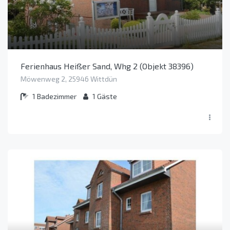
Ferienhaus Heißer Sand, Whg 2 (Objekt 38396)
Möwenweg 2, 25946 Wittdün
1
Badezimmer
1
Gäste