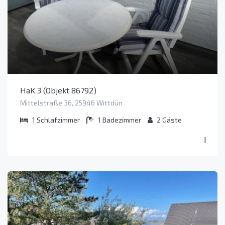
HaK 3 (Objekt 86792)
Mittelstraße 36, 25946 Wittdün
1
Schlafzimmer
1
Badezimmer
2
Gäste