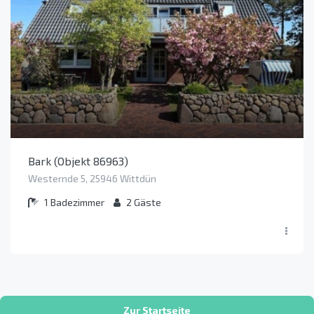
Bark (Objekt 86963)
Westernde 5, 25946 Wittdün
1
Badezimmer
2
Gäste
Zur Startseite