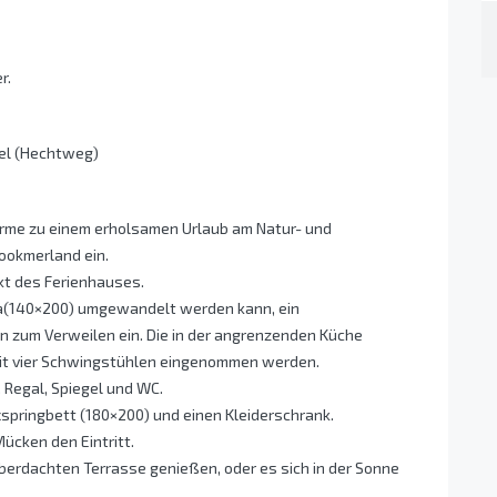
r.
pel (Hechtweg)
arme zu einem erholsamen Urlaub am Natur- und
ookmerland ein.
kt des Ferienhauses.
ofa(140×200) umgewandelt werden kann, ein
n zum Verweilen ein. Die in der angrenzenden Küche
mit vier Schwingstühlen eingenommen werden.
Regal, Spiegel und WC.
springbett (180×200) und einen Kleiderschrank.
ücken den Eintritt.
berdachten Terrasse genießen, oder es sich in der Sonne