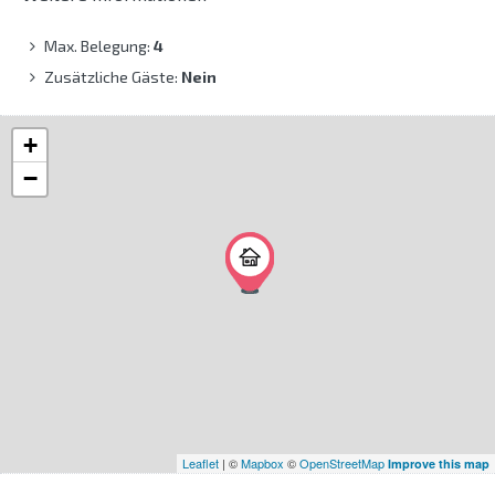
Max. Belegung:
4
Zusätzliche Gäste:
Nein
+
−
Leaflet
| ©
Mapbox
©
OpenStreetMap
Improve this map