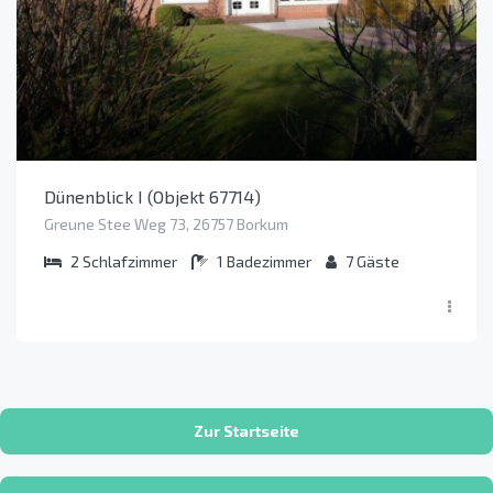
Dünenblick I (Objekt 67714)
Greune Stee Weg 73, 26757 Borkum
2
Schlafzimmer
1
Badezimmer
7
Gäste
Zur Startseite