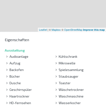
Leaflet
| ©
Mapbox
©
OpenStreetMap
Improve this map
Eigenschaften
Ausstattung
Audioanlage
Kühlschrank
Aufzug
Mikrowelle
Backofen
Spielesammlung
Bücher
Staubsauger
Dusche
Toaster
Geschirrspüler
Wäschetrockner
Haartrockner
Waschmaschine
HD-fernsehen
Wasserkocher