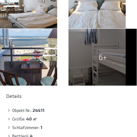
6+
Details
Objekt Nr.:
24411
Größe:
40
㎡
Schlafzimmer:
1
Bett(en):
4