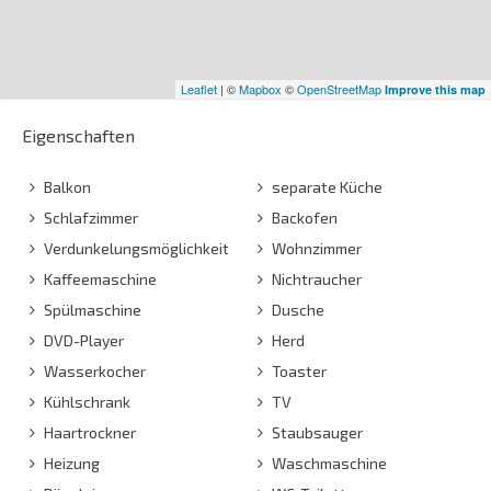
Leaflet
| ©
Mapbox
©
OpenStreetMap
Improve this map
Eigenschaften
Balkon
separate Küche
Schlafzimmer
Backofen
Verdunkelungsmöglichkeit
Wohnzimmer
Kaffeemaschine
Nichtraucher
Spülmaschine
Dusche
DVD-Player
Herd
Wasserkocher
Toaster
Kühlschrank
TV
Haartrockner
Staubsauger
Heizung
Waschmaschine