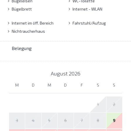
Bügeleisen
WC-Toilette
Bügelbrett
Internet - WLAN
Internet im öff. Bereich
Fahrstuhl/Aufzug
Nichtraucherhaus
Belegung
August
2026
M
D
M
D
F
S
S
1
2
3
4
5
6
7
8
9