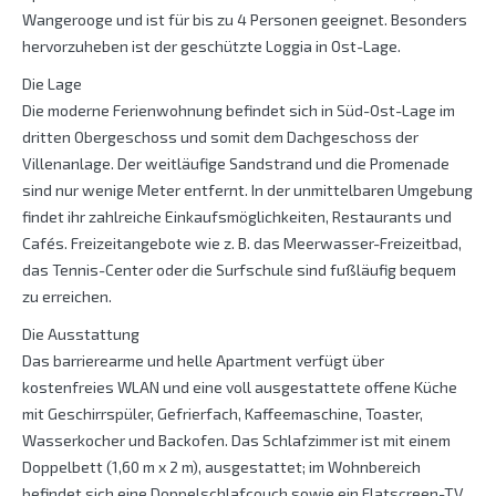
Wangerooge und ist für bis zu 4 Personen geeignet. Besonders
hervorzuheben ist der geschützte Loggia in Ost-Lage.
Die Lage
Die moderne Ferienwohnung befindet sich in Süd-Ost-Lage im
dritten Obergeschoss und somit dem Dachgeschoss der
Villenanlage. Der weitläufige Sandstrand und die Promenade
sind nur wenige Meter entfernt. In der unmittelbaren Umgebung
findet ihr zahlreiche Einkaufsmöglichkeiten, Restaurants und
Cafés. Freizeitangebote wie z. B. das Meerwasser-Freizeitbad,
das Tennis-Center oder die Surfschule sind fußläufig bequem
zu erreichen.
Die Ausstattung
Das barrierearme und helle Apartment verfügt über
kostenfreies WLAN und eine voll ausgestattete offene Küche
mit Geschirrspüler, Gefrierfach, Kaffeemaschine, Toaster,
Wasserkocher und Backofen. Das Schlafzimmer ist mit einem
Doppelbett (1,60 m x 2 m), ausgestattet; im Wohnbereich
befindet sich eine Doppelschlafcouch sowie ein Flatscreen-TV.