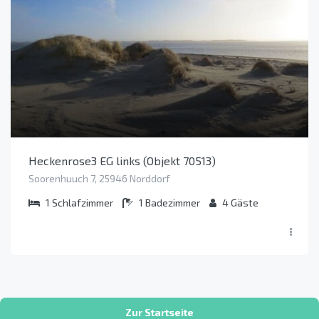
Heckenrose3 EG links (Objekt 70513)
Soorenhuuch 7, 25946 Norddorf
1
Schlafzimmer
1
Badezimmer
4
Gäste
Zur Startseite