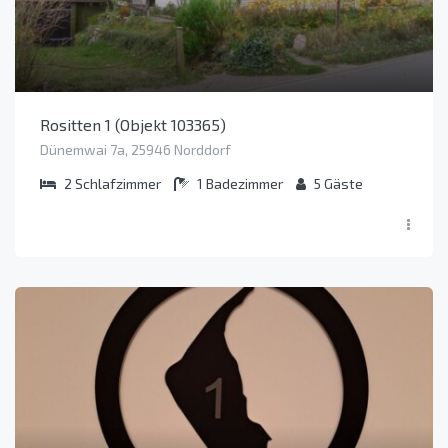
Rositten 1 (Objekt 103365)
Dünemwai 7a, 25946 Norddorf
2
Schlafzimmer
1
Badezimmer
5
Gäste