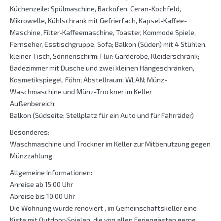
Küchenzeile: Spülmaschine, Backofen, Ceran-Kochfeld,
Mikrowelle, Kühlschrank mit Gefrierfach, Kapsel-Kaffee-
Maschine, Filter-Kaffeemaschine, Toaster, Kommode Spiele,
Fernseher, Esstischgruppe, Sofa; Balkon (Süden) mit 4 Stühlen,
kleiner Tisch, Sonnenschirm; Flur: Garderobe, Kleiderschrank;
Badezimmer mit Dusche und zwei kleinen Hängeschränken,
Kosmetikspiegel, Föhn; Abstellraum; WLAN; Münz-
Waschmaschine und Münz-Trockner im Keller
Außenbereich:
Balkon (Südseite; Stellplatz für ein Auto und für Fahrräder)
Besonderes:
Waschmaschine und Trockner im Keller zur Mitbenutzung gegen
Münzzahlung
Allgemeine Informationen:
Anreise ab 15:00 Uhr
Abreise bis 10:00 Uhr
Die Wohnung wurde renoviert , im Gemeinschaftskeller eine
Kiste mit Outdoor-Spielen, die von allen Feriengästen gerne