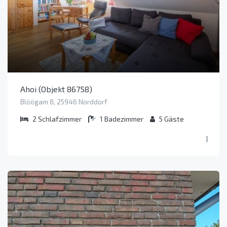
Ahoi (Objekt 86758)
Blöögam 8, 25946 Norddorf
2
Schlafzimmer
1
Badezimmer
5
Gäste