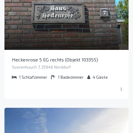
Heckenrose 5 EG rechts (Objekt 103355)
Soorenhuuch 7, 25946 Norddorf
1
Schlafzimmer
1
Badezimmer
4
Gäste