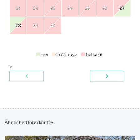
21
22
23
24
25
26
27
28
29
30
Frei
in Anfrage
Gebucht
<
Ähnliche Unterkünfte