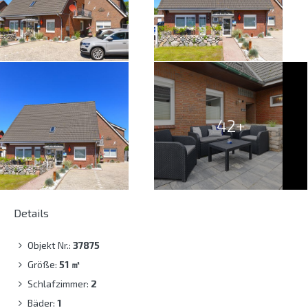
42+
Details
Objekt Nr.:
37875
Größe:
51
㎡
Schlafzimmer:
2
Bäder:
1