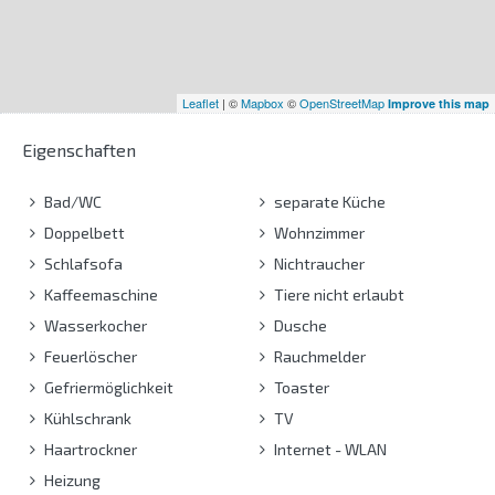
Leaflet
| ©
Mapbox
©
OpenStreetMap
Improve this map
Eigenschaften
Bad/WC
separate Küche
Doppelbett
Wohnzimmer
Schlafsofa
Nichtraucher
Kaffeemaschine
Tiere nicht erlaubt
Wasserkocher
Dusche
Feuerlöscher
Rauchmelder
Gefriermöglichkeit
Toaster
Kühlschrank
TV
Haartrockner
Internet - WLAN
Heizung