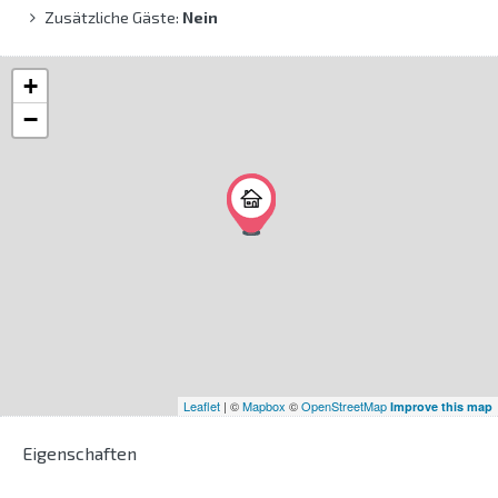
Zusätzliche Gäste:
Nein
+
−
Leaflet
| ©
Mapbox
©
OpenStreetMap
Improve this map
Eigenschaften