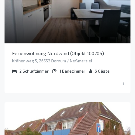
Ferienwohnung Nordwind (Objekt 100705)
Krähenweg 5, 26553 Dornum / Neßmersiel
2
Schlafzimmer
1
Badezimmer
6
Gäste