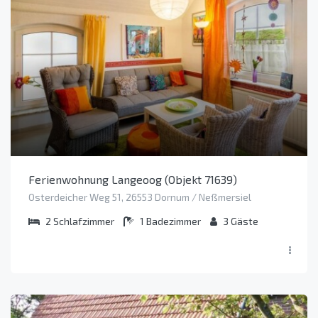
Ferienwohnung Langeoog (Objekt 71639)
Osterdeicher Weg 51, 26553 Dornum / Neßmersiel
2
Schlafzimmer
1
Badezimmer
3
Gäste