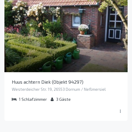
Huus achtern Diek (Objekt 94297)
Westerdeicher Str. 19, 26553 Dornum / Neßmersiel
1
Schlafzimmer
3
Gäste