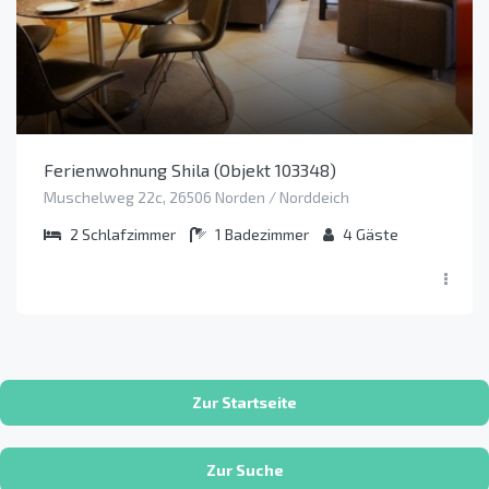
Ferienwohnung Shila (Objekt 103348)
Muschelweg 22c, 26506 Norden / Norddeich
2
Schlafzimmer
1
Badezimmer
4
Gäste
Zur Startseite
Zur Suche