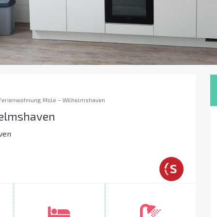
Ferienwohnung Mole – Wilhelmshaven
helmshaven
ven