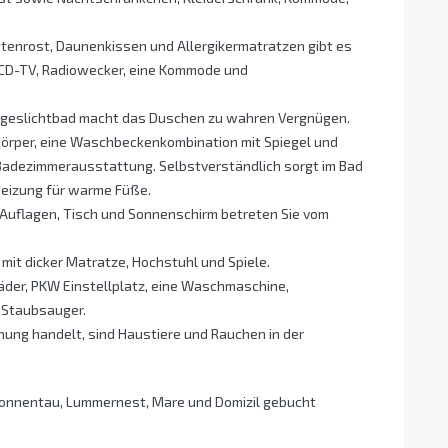
ttenrost, Daunenkissen und Allergikermatratzen gibt es
 LCD-TV, Radiowecker, eine Kommode und
 Tageslichtbad macht das Duschen zu wahren Vergnügen.
örper, eine Waschbeckenkombination mit Spiegel und
 Badezimmerausstattung. Selbstverständlich sorgt im Bad
eizung für warme Füße.
 Auflagen, Tisch und Sonnenschirm betreten Sie vom
t mit dicker Matratze, Hochstuhl und Spiele.
räder, PKW Einstellplatz, eine Waschmaschine,
d Staubsauger.
nung handelt, sind Haustiere und Rauchen in der
onnentau, Lummernest, Mare und Domizil gebucht