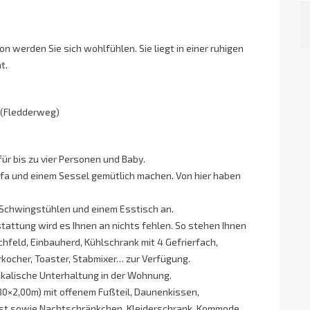
 werden Sie sich wohlfühlen. Sie liegt in einer ruhigen
t.
h (Fledderweg)
ür bis zu vier Personen und Baby.
ofa und einem Sessel gemütlich machen. Von hier haben
 Schwingstühlen und einem Esstisch an.
attung wird es Ihnen an nichts fehlen. So stehen Ihnen
chfeld, Einbauherd, Kühlschrank mit 4 Gefrierfach,
kocher, Toaster, Stabmixer… zur Verfügung.
ikalische Unterhaltung in der Wohnung.
,80×2,00m) mit offenem Fußteil, Daunenkissen,
ost sowie Nachtschränkchen, Kleiderschrank, Kommode,