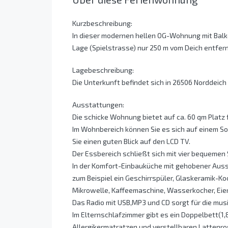
Kurzbeschreibung:
In dieser modernen hellen OG-Wohnung mit Balkon
Lage (Spielstrasse) nur 250 m vom Deich entfern
Lagebeschreibung:
Die Unterkunft befindet sich in 26506 Norddeic
Ausstattungen:
Die schicke Wohnung bietet auf ca. 60 qm Platz f
Im Wohnbereich können Sie es sich auf einem S
Sie einen guten Blick auf den LCD TV.
Der Essbereich schließt sich mit vier bequemen
In der Komfort-Einbauküche mit gehobener Ausst
zum Beispiel ein Geschirrspüler, Glaskeramik-Ko
Mikrowelle, Kaffeemaschine, Wasserkocher, Eier
Das Radio mit USB,MP3 und CD sorgt für die mus
Im Elternschlafzimmer gibt es ein Doppelbett(1
Allergikermatratzen und verstellbaren Lattenr