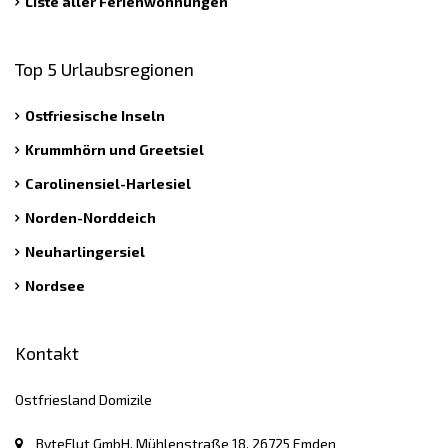
Liste aller Ferienwohnungen
Top 5 Urlaubsregionen
Ostfriesische Inseln
Krummhörn und Greetsiel
Carolinensiel-Harlesiel
Norden-Norddeich
Neuharlingersiel
Nordsee
Kontakt
Ostfriesland Domizile
ByteFlut GmbH, Mühlenstraße 18, 26725 Emden