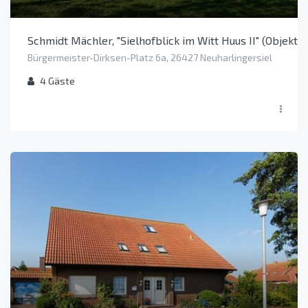
Schmidt Mächler, "Sielhofblick im Witt Huus II" (Objekt 
Bürgermeister-Dirksen-Platz 6a, 26427 Neuharlingersiel
4
Gäste