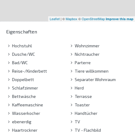
Leaflet
| ©
Mapbox
©
OpenStreetMap
Improve this map
Eigenschaften
Hochstuhl
Wohnzimmer
Dusche/WC
Nichtraucher
Bad/WC
Parterre
Reise-/Kinderbett
Tiere willkommen
Doppelbett
Separater Wohnraum
Schlafzimmer
Herd
Bettwäsche
Terrasse
Kaffeemaschine
Toaster
Wasserkocher
Handtücher
ebenerdig
TV
Haartrockner
TV - Flachbild