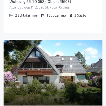
Wohnung 65 (ID 062) (Objekt 31608)
Alter Badweg 11, 25826 St. Peter-Ording
2
Schlafzimmer
1
Badezimmer
3
Gäste