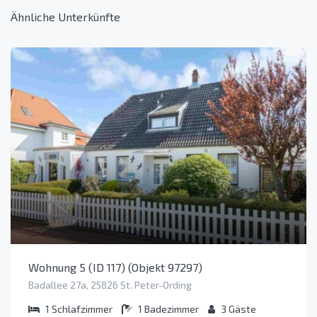
Ähnliche Unterkünfte
Wohnung 5 (ID 117) (Objekt 97297)
Badallee 27a, 25826 St. Peter-Ording
1
Schlafzimmer
1
Badezimmer
3
Gäste