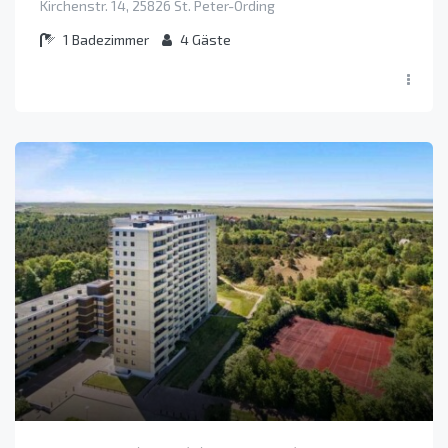
Kirchenstr. 14, 25826 St. Peter-Ording
1
Badezimmer
4
Gäste