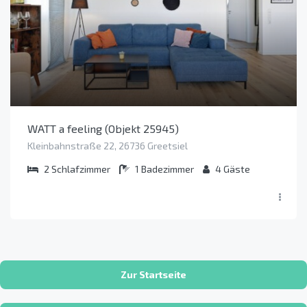
WATT a feeling (Objekt 25945)
Kleinbahnstraße 22, 26736 Greetsiel
2
Schlafzimmer
1
Badezimmer
4
Gäste
Zur Startseite