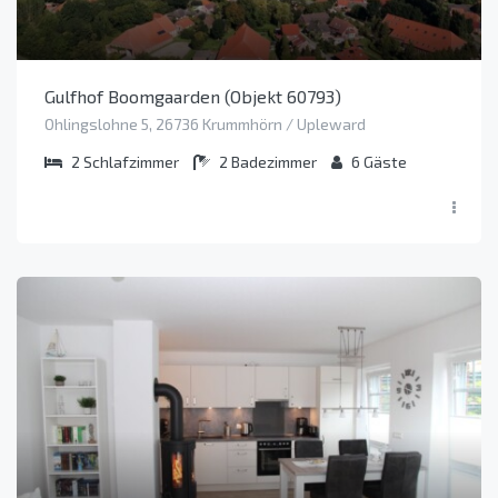
Gulfhof Boomgaarden (Objekt 60793)
Ohlingslohne 5, 26736 Krummhörn / Upleward
2
Schlafzimmer
2
Badezimmer
6
Gäste