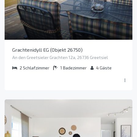
Grachtenidyll EG (Objekt 26750)
An den Greetsieler Grachten 12a, 26736 Greetsiel
2
Schlafzimmer
1
Badezimmer
4
Gäste