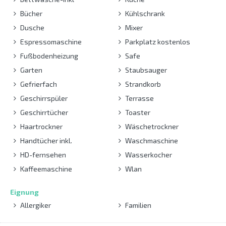
Bücher
Kühlschrank
Dusche
Mixer
Espressomaschine
Parkplatz kostenlos
Fußbodenheizung
Safe
Garten
Staubsauger
Gefrierfach
Strandkorb
Geschirrspüler
Terrasse
Geschirrtücher
Toaster
Haartrockner
Wäschetrockner
Handtücher inkl.
Waschmaschine
HD-fernsehen
Wasserkocher
Kaffeemaschine
Wlan
Eignung
Allergiker
Familien