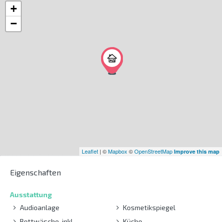
+
−
Leaflet
| ©
Mapbox
©
OpenStreetMap
Improve this map
Eigenschaften
Ausstattung
Audioanlage
Kosmetikspiegel
Bettwäsche-inkl
Küche