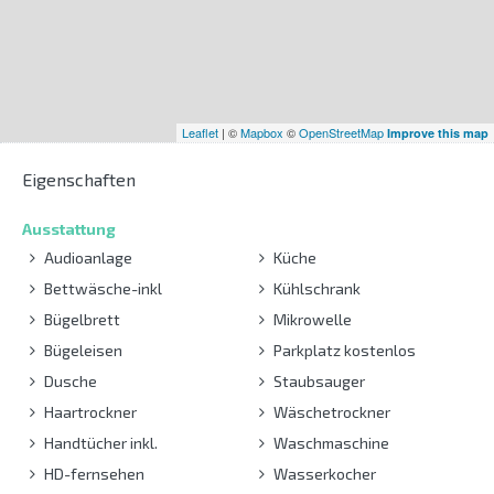
Leaflet
| ©
Mapbox
©
OpenStreetMap
Improve this map
Eigenschaften
Ausstattung
Audioanlage
Küche
Bettwäsche-inkl
Kühlschrank
Bügelbrett
Mikrowelle
Bügeleisen
Parkplatz kostenlos
Dusche
Staubsauger
Haartrockner
Wäschetrockner
Handtücher inkl.
Waschmaschine
HD-fernsehen
Wasserkocher