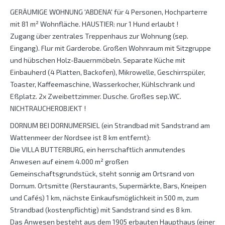
GERÄUMIGE WOHNUNG 'ABDENA' für 4 Personen, Hochparterre
mit 81 m² Wohnfläche. HAUSTIER: nur 1 Hund erlaubt !
Zugang über zentrales Treppenhaus zur Wohnung (sep.
Eingang). Flur mit Garderobe. Großen Wohnraum mit Sitzgruppe
und hübschen Holz-Bauernmöbeln. Separate Küche mit
Einbauherd (4 Platten, Backofen), Mikrowelle, Geschirrspüler,
Toaster, Kaffeemaschine, Wasserkocher, Kühlschrank und
Eßplatz. 2x Zweibettzimmer. Dusche. Großes sep.WC.
NICHTRAUCHEROBJEKT !
DORNUM BEI DORNUMERSIEL (ein Strandbad mit Sandstrand am
Wattenmeer der Nordsee ist 8 km entfernt):
Die VILLA BUTTERBURG, ein herrschaftlich anmutendes
Anwesen auf einem 4.000 m² großen
Gemeinschaftsgrundstück, steht sonnig am Ortsrand von
Dornum. Ortsmitte (Rerstaurants, Supermärkte, Bars, Kneipen
und Cafés) 1 km, nächste Einkaufsmöglichkeit in 500 m, zum
Strandbad (kostenpflichtig) mit Sandstrand sind es 8 km.
Das Anwesen besteht aus dem 1905 erbauten Haupthaus (einer