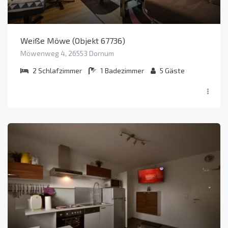
Weiße Möwe (Objekt 67736)
Möwenweg 4, 26553 Dornum
2
Schlafzimmer
1
Badezimmer
5
Gäste