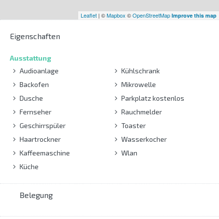
Leaflet
| ©
Mapbox
©
OpenStreetMap
Improve this map
Eigenschaften
Ausstattung
Audioanlage
Kühlschrank
Backofen
Mikrowelle
Dusche
Parkplatz kostenlos
Fernseher
Rauchmelder
Geschirrspüler
Toaster
Haartrockner
Wasserkocher
Kaffeemaschine
Wlan
Küche
Belegung