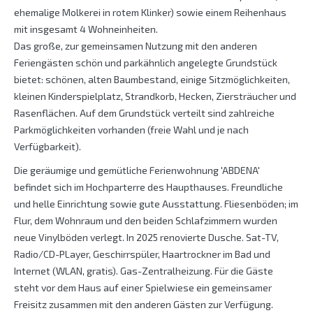
ehemalige Molkerei in rotem Klinker) sowie einem Reihenhaus
mit insgesamt 4 Wohneinheiten.
Das große, zur gemeinsamen Nutzung mit den anderen
Feriengästen schön und parkähnlich angelegte Grundstück
bietet: schönen, alten Baumbestand, einige Sitzmöglichkeiten,
kleinen Kinderspielplatz, Strandkorb, Hecken, Ziersträucher und
Rasenflächen. Auf dem Grundstück verteilt sind zahlreiche
Parkmöglichkeiten vorhanden (freie Wahl und je nach
Verfügbarkeit).
Die geräumige und gemütliche Ferienwohnung 'ABDENA'
befindet sich im Hochparterre des Haupthauses. Freundliche
und helle Einrichtung sowie gute Ausstattung. Fliesenböden; im
Flur, dem Wohnraum und den beiden Schlafzimmern wurden
neue Vinylböden verlegt. In 2025 renovierte Dusche. Sat-TV,
Radio/CD-PLayer, Geschirrspüler, Haartrockner im Bad und
Internet (WLAN, gratis). Gas-Zentralheizung. Für die Gäste
steht vor dem Haus auf einer Spielwiese ein gemeinsamer
Freisitz zusammen mit den anderen Gästen zur Verfügung.