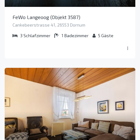
FeWo Langeoog (Objekt 3587)
Cankebeerstrasse 41, 26553 Dornum
3
Schlafzimmer
1
Badezimmer
5
Gäste