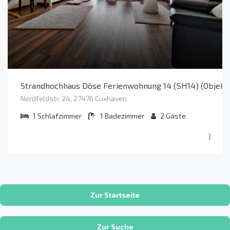
Strandhochhaus Döse Ferienwohnung 14 (SH14) (Objekt 
Nordfeldstr. 24, 27476 Cuxhaven
1
Schlafzimmer
1
Badezimmer
2
Gäste
Zur Startseite
Zur Suche