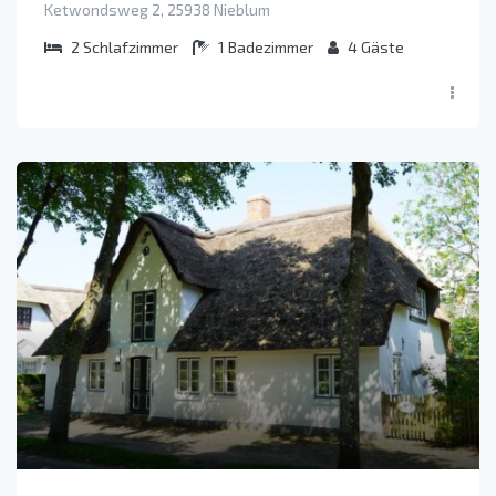
Ketwondsweg 2, 25938 Nieblum
2
Schlafzimmer
1
Badezimmer
4
Gäste