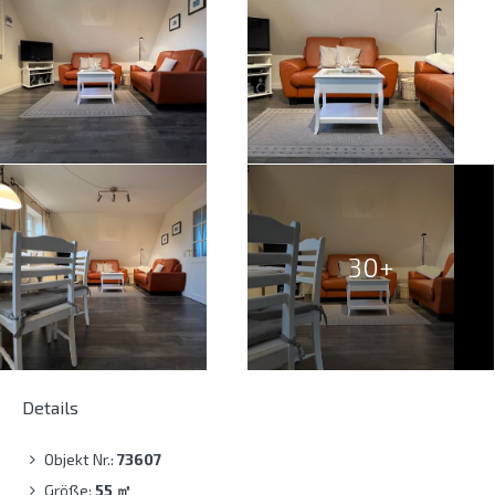
30+
Details
Objekt Nr.:
73607
Größe:
55
㎡