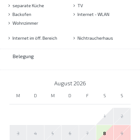
separate Küche
TV
Backofen
Internet - WLAN
Wohnzimmer
Internet im öff. Bereich
Nichtraucherhaus
Belegung
August
2026
M
D
M
D
F
S
S
1
2
3
4
5
6
7
8
9