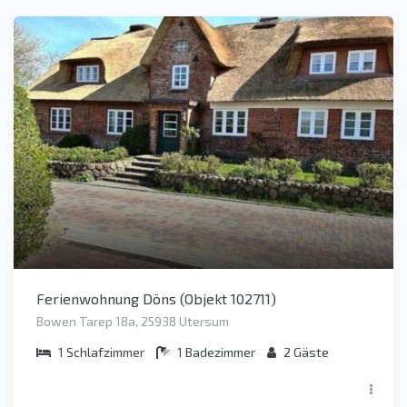
Ferienwohnung Döns (Objekt 102711)
Bowen Tarep 18a, 25938 Utersum
1
Schlafzimmer
1
Badezimmer
2
Gäste