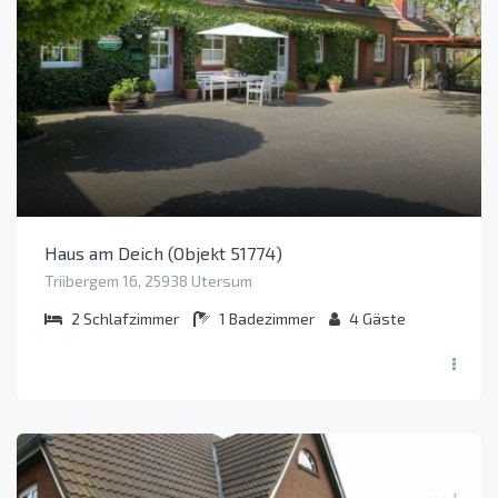
Haus am Deich (Objekt 51774)
Triibergem 16, 25938 Utersum
2
Schlafzimmer
1
Badezimmer
4
Gäste