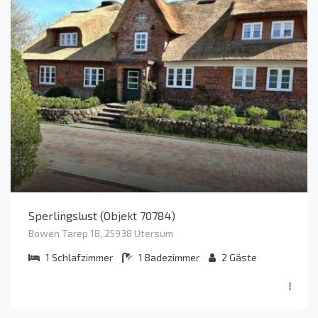
Sperlingslust (Objekt 70784)
Bowen Tarep 18, 25938 Utersum
1
Schlafzimmer
1
Badezimmer
2
Gäste