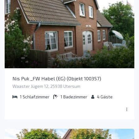
Nis Puk _FW Habel (EG) (Objekt 100357)
Waaster Jügem 12, 25938 Utersum
1
Schlafzimmer
1
Badezimmer
4
Gäste