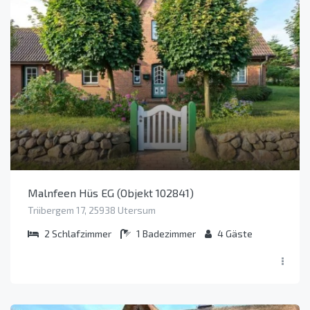
Malnfeen Hüs EG (Objekt 102841)
Triibergem 17, 25938 Utersum
2
Schlafzimmer
1
Badezimmer
4
Gäste