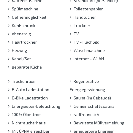
Kaffeemaschine
Strandkorb (persönlich)
Spülmaschine
Toilettenpapier
Gefriermöglichkeit
Handtücher
Kühlschrank
Trockner
ebenerdig
TV
Haartrockner
TV - Flachbild
Heizung
Waschmaschine
Kabel/Sat
Internet - WLAN
separate Küche
Trockenraum
Regenerative
E-Auto Ladestation
Energiegewinnung
E-Bike Ladestation
Sauna (im Gebäude)
Energiespar-Beleuchtung
Gemeinschaftssauna
100% Ökostrom
radfreundlich
Nichtraucherhaus
Bewusste Müllvermeidung
Mit ÖPNV erreichbar
erneuerbare Energien