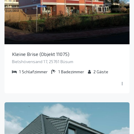
Kleine Brise (Objekt 11075)
Bielshövensand 17, 25761 Büsum
1
Schlafzimmer
1
Badezimmer
2
Gäste