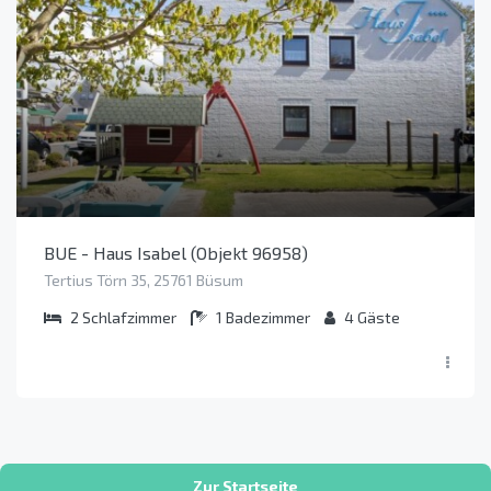
BUE - Haus Isabel (Objekt 96958)
Tertius Törn 35, 25761 Büsum
2
Schlafzimmer
1
Badezimmer
4
Gäste
Zur Startseite