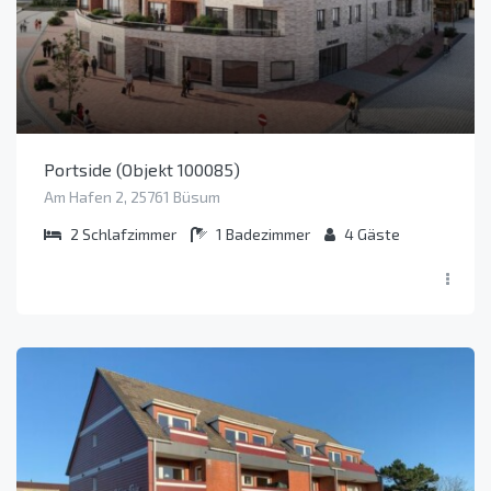
Portside (Objekt 100085)
Am Hafen 2, 25761 Büsum
2
Schlafzimmer
1
Badezimmer
4
Gäste