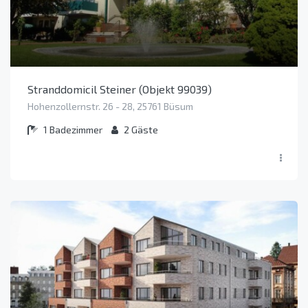
Stranddomicil Steiner (Objekt 99039)
Hohenzollernstr. 26 - 28, 25761 Büsum
1
Badezimmer
2
Gäste